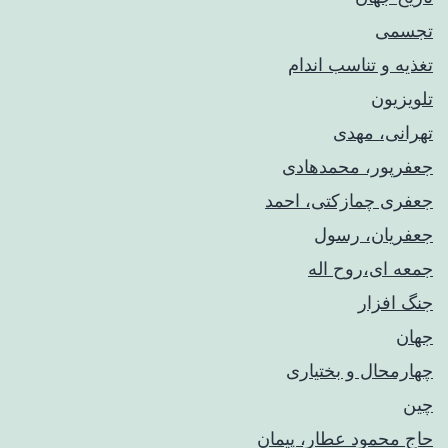
تجسمی
تغذیه و تناسب اندام
تلویزیون
تهرانی، مهدی
جعفرپور، محمدهادی
جعفری چمازکتی، احمد
جعفریان، رسول
جمعه ای،روح اله
جنگ افزار
جهان
چهارمحال و بختیاری
چین
حاج محمود عطار، پیمان