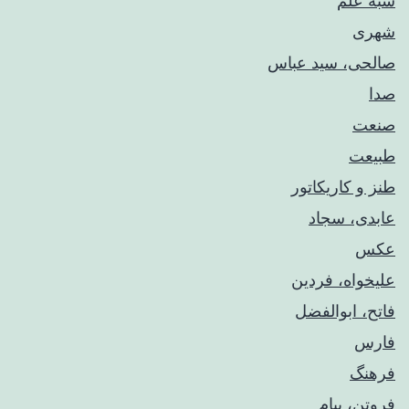
شبه علم
شهری
صالحی، سید عباس
صدا
صنعت
طبیعت
طنز و کاریکاتور
عابدی، سجاد
عکس
علیخواه، فردین
فاتح، ابوالفضل
فارس
فرهنگ
فروتن، پیام