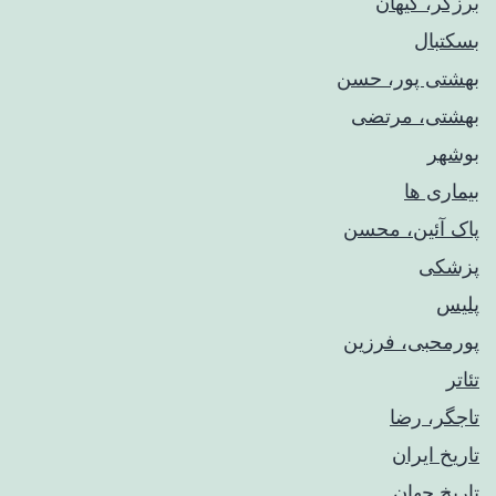
برزگر، کیهان
بسکتبال
بهشتی پور، حسن
بهشتی، مرتضی
بوشهر
بیماری ها
پاک آئین، محسن
پزشکی
پلیس
پورمحبی، فرزین
تئاتر
تاجگر، رضا
تاریخ ایران
تاریخ جهان