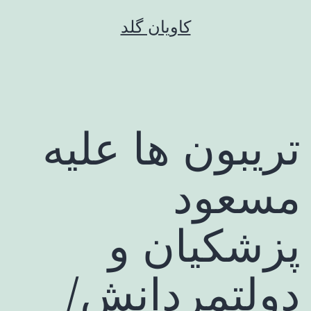
رش
کاویان گلد
ه
حتوا
تریبون ها علیه
مسعود
پزشکیان و
دولتمردانش/