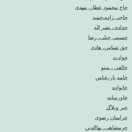
حاج محمود عطار، مهدی
حاجی زاده،حمید
حدادی، نصر اله
حسینی جبلی، رضا
حق شناس، هادی
حوادث
خالقی ، مینو
خامه یار،عباس
خانواده
خاورمیانه
خبر وبلاگ
خراسان رضوی
خرمشاهی، بهاالدین