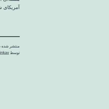
آمریکای شم
منتشر شده 
توسط
inkav