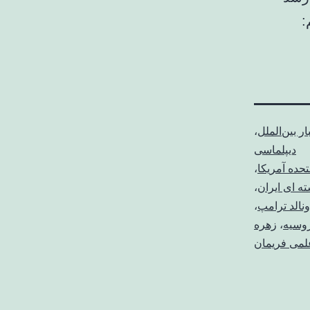
:
ار بین‌الملل
،
دیپلماسی
تحده آمریکا
،
ه ای ایران
،
نالد ترامپ
،
وسیه
،
زهره
لمی فریمان