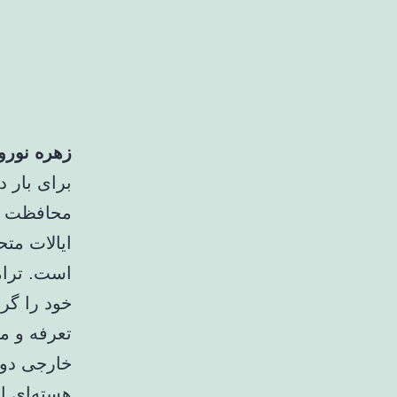
زهره نورو
محافظت کن
ایالات متح
است. ترام
خود را گر
تعرفه و مه
خارجی دو 
هسته‌ای ا