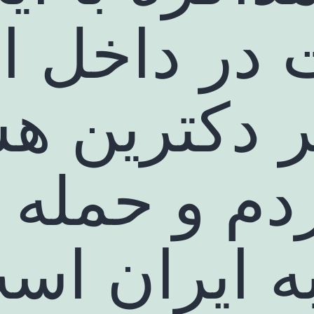
 در داخل ا
یر دکترین هس
دم و حمله 
ه ایران اس