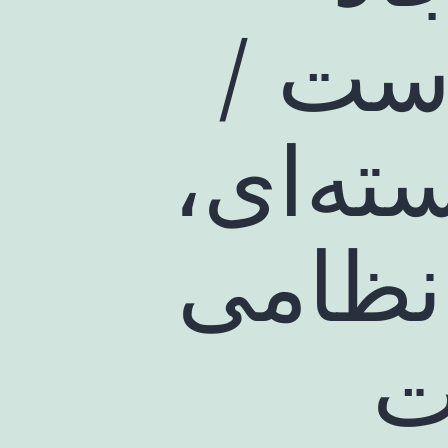
ست /
ته‌ای،
نظامی
ت