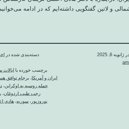
الی و لاتین گفتگویی داشته‌ایم که در ادامه می‌خوانیم
در
ژانویه 6, 2025
دسته‌بندی شده در
اخب
am
برچسب خورده با
ایالات م
ایران و آمریکا
،
برجام توافق هست
حمله روسیه به اوکراین
،
دو
رجب طیب اردوغان
،
ر
نوروزپور
،
سوریه
،
هادی اع