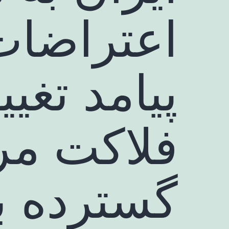
اعتراضات
پیامد تغی
فلاکت مر
گسترده ب