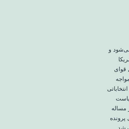
د می‌شود و
آمریکا
 قوای
مواجه
نتخاباتی
یاست
 مساله
پرونده
ارشد