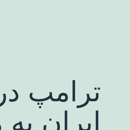
رش
ه
حتوا
ترامپ در
ایران به م