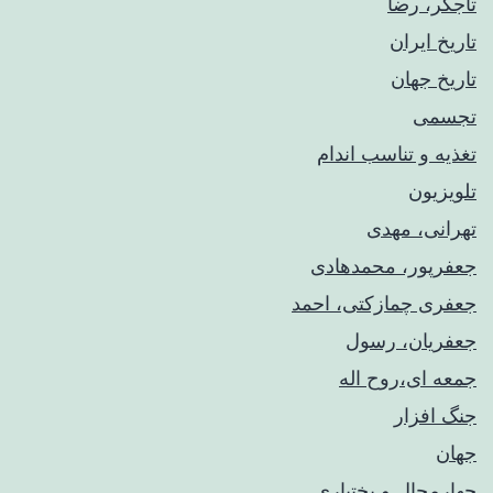
تاجگر، رضا
تاریخ ایران
تاریخ جهان
تجسمی
تغذیه و تناسب اندام
تلویزیون
تهرانی، مهدی
جعفرپور، محمدهادی
جعفری چمازکتی، احمد
جعفریان، رسول
جمعه ای،روح اله
جنگ افزار
جهان
چهارمحال و بختیاری