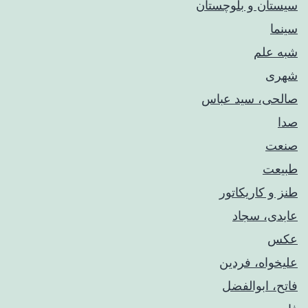
سیستان و بلوچستان
سینما
شبه علم
شهری
صالحی، سید عباس
صدا
صنعت
طبیعت
طنز و کاریکاتور
عابدی، سجاد
عکس
علیخواه، فردین
فاتح، ابوالفضل