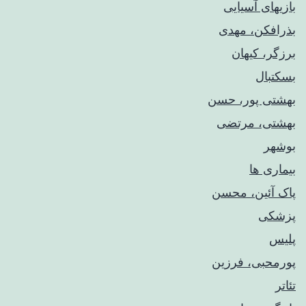
بازیهای آسیایی
بذرافکن، مهدی
برزگر، کیهان
بسکتبال
بهشتی پور، حسن
بهشتی، مرتضی
بوشهر
بیماری ها
پاک آئین، محسن
پزشکی
پلیس
پورمحبی، فرزین
تئاتر