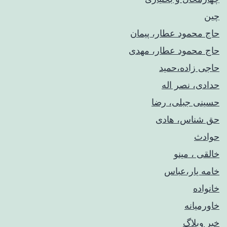
چین
حاج محمود عطار، پیمان
حاج محمود عطار، مهدی
حاجی زاده،حمید
حدادی، نصر اله
حسینی جبلی، رضا
حق شناس، هادی
حوادث
خالقی ، مینو
خامه یار،عباس
خانواده
خاورمیانه
خبر وبلاگ