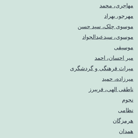
مهاجری، محمد
مهرجو، بهراد
موسوی چلک، سید حسن
موسوی، سیدعبدالجواد
موسیقی
میر احسان، احمد
میراث فرهنگی و گردشگری
میرزاده، حمید
ناطقی الهی، فریبرز
نجوم
نظامی
هرمزگان
همدان