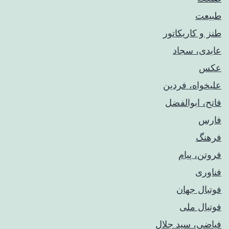
طبیعت
طنز و کاریکاتور
عابدی، سجاد
عکس
علیخواه، فردین
فاتح، ابوالفضل
فارس
فرهنگ
فروتن، پیام
فناوری
فوتبال جهان
فوتبال ملی
فیاضی، سید جلال