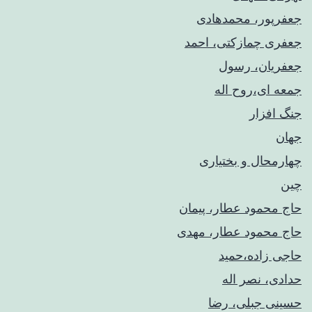
جعفرپور، محمدهادی
جعفری چمازکتی، احمد
جعفریان، رسول
جمعه ای،روح اله
جنگ افزار
جهان
چهارمحال و بختیاری
چین
حاج محمود عطار، پیمان
حاج محمود عطار، مهدی
حاجی زاده،حمید
حدادی، نصر اله
حسینی جبلی، رضا