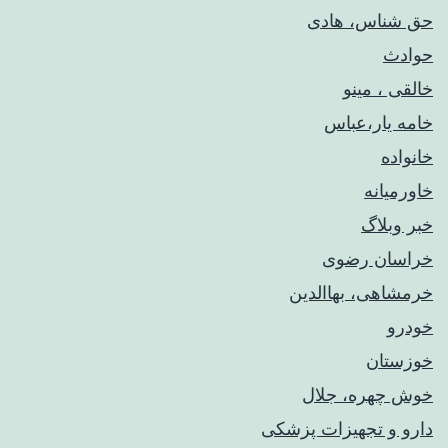
حق شناس، هادی
حوادث
خالقی ، مینو
خامه یار،عباس
خانواده
خاورمیانه
خبر وبلاگ
خراسان رضوی
خرمشاهی، بهاالدین
خودرو
خوزستان
خوش چهره، جلال
دارو و تجهیزات پزشکی