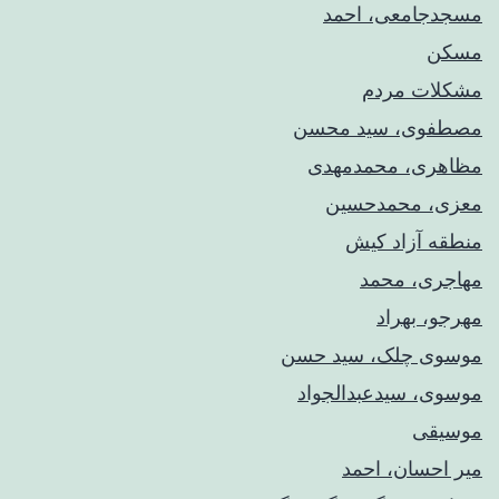
مسجدجامعی، احمد
مسکن
مشکلات مردم
مصطفوی، سید محسن
مظاهری، محمدمهدی
معزی، محمدحسین
منطقه آزاد کیش
مهاجری، محمد
مهرجو، بهراد
موسوی چلک، سید حسن
موسوی، سیدعبدالجواد
موسیقی
میر احسان، احمد