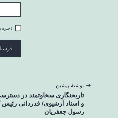
ذخیره ن
راهبری
نوشتهٔ پیشین
تاریخنگاری سخاوتمند در دستر
نوشته
و اسناد آرشیوی/ قدردانی رئیس ک
رسول جعفریان