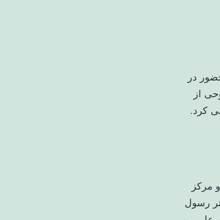
ضور در
حی از
ی کرد.
و مرکز
تر رسول
ت علمی و