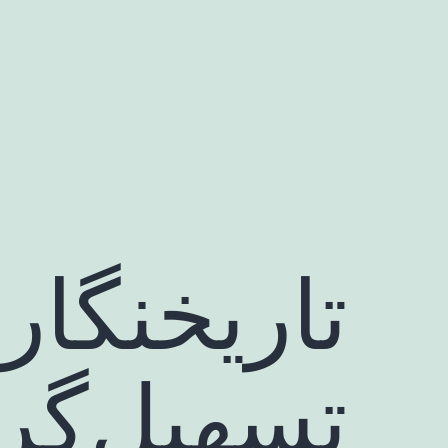
رش
ه
حتوا
تاریخنگار
تسهیل‌گر