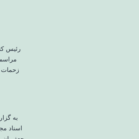
رئیس کت
مراسم 
زحمات ع
به گزار
اسناد مج
جعفریان، 