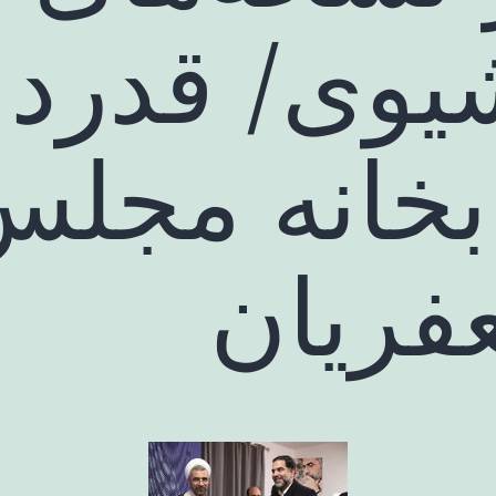
شیوی/ قدردا
بخانه مجلس
فریان