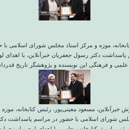
ابخانه، موزه و مرکز اسناد مجلس شورای اسلامی با ح
پاسداشت دکتر رسول جعفریان خبرآنلاین، با اهدای لو
لمی و فرهنگی این نویسنده و پژوهشگر تاریخ قدردان
ش خبرآنلاین، مسعود معینی‌پور، رئیس کتابخانه، موزه 
لس شورای اسلامی با حضور در مراسم پاسداشت دک
رئیس اسبق کتابخانه مجلس، با اهدای لوحی از زحما