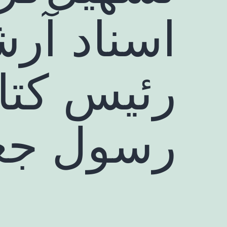
اسناد آر
رئیس کتا
رسول جع