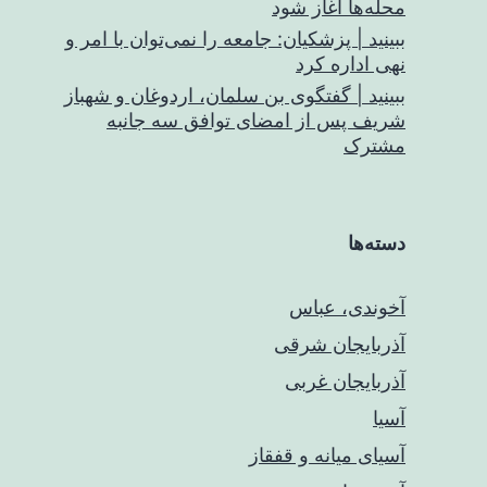
محله‌ها آغاز شود
ببینید | پزشکیان: جامعه را نمی‌توان با امر و
نهی اداره کرد
ببینید | گفتگوی بن سلمان، اردوغان و شهباز
شریف پس از امضای توافق سه جانبه
مشترک
دسته‌ها
آخوندی، عباس
آذربایجان شرقی
آذربایجان غربی
آسیا
آسیای میانه و قفقاز