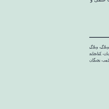
وبلاگ
،
وبلاگ
ان
،
کتابخانه
امی
،
نخبگان