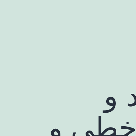
 و
 خطی و