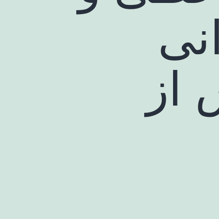
نی
 از