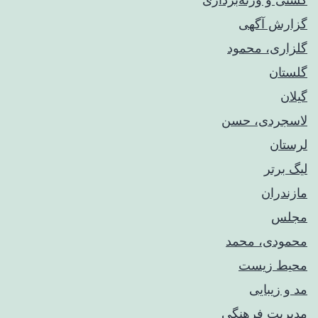
گزارش آگهی
گلزاری، محمود
گلستان
گیلان
لاسجردی، حسن
لرستان
لیگ برتر
مازندران
مجلس
محمودی، محمد
محیط زیست
مد و زیبایی
مدیریت فرهنگی