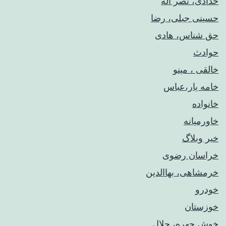
حدادی، نصر اله
حسینی جبلی، رضا
حق شناس، هادی
حوادث
خالقی ، مینو
خامه یار،عباس
خانواده
خاورمیانه
خبر وبلاگ
خراسان رضوی
خرمشاهی، بهاالدین
خودرو
خوزستان
خوش چهره، جلال