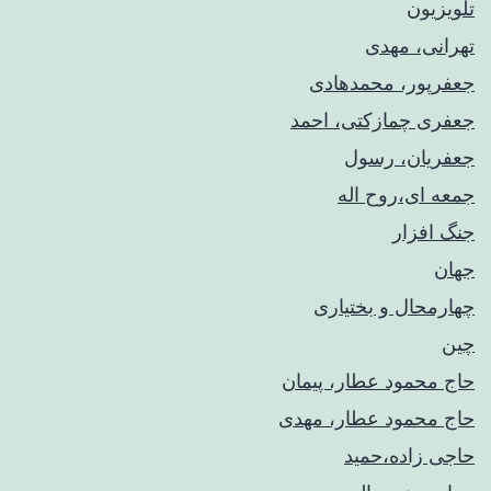
تلویزیون
تهرانی، مهدی
جعفرپور، محمدهادی
جعفری چمازکتی، احمد
جعفریان، رسول
جمعه ای،روح اله
جنگ افزار
جهان
چهارمحال و بختیاری
چین
حاج محمود عطار، پیمان
حاج محمود عطار، مهدی
حاجی زاده،حمید