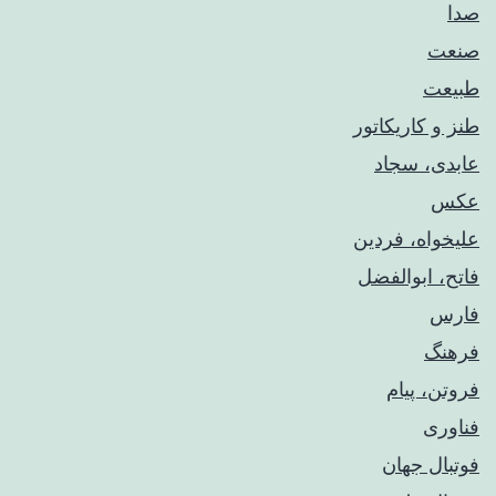
صدا
صنعت
طبیعت
طنز و کاریکاتور
عابدی، سجاد
عکس
علیخواه، فردین
فاتح، ابوالفضل
فارس
فرهنگ
فروتن، پیام
فناوری
فوتبال جهان