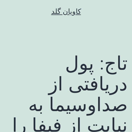
رش
کاویان گلد
ه
حتوا
تاج: پول
دریافتی از
صداوسیما به
نیابت از فیفا را