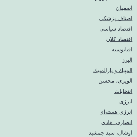
اصفهان
اصناف پزشکی
اقتصاد سیاسی
اقتصاد کلان
اقیانوسیه
البرز
المپيك و پارالمپيك
الویری، محسن
انتخابات
انرژی
انرژی هسته‌ای
انصاری، هادی
اوشال، سید جمشید