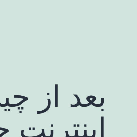
رش
ه
حتوا
بعد از چ
اینترنت ج