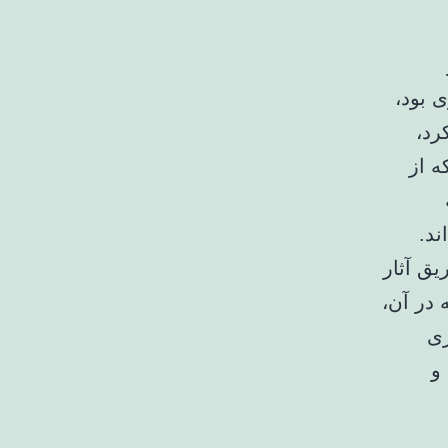
ی بود،
رد،
ه از
ند.
یق آثار
 در آن،
ری
و