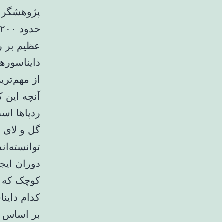
پژوهشگران
عظیم بر ر
از مهم‌تر
آنچه این 
ردپاها است
گل و لای 
توانسته‌ان
دوران ایجا
کوچک که به
کدام داینا
بر اساس ش