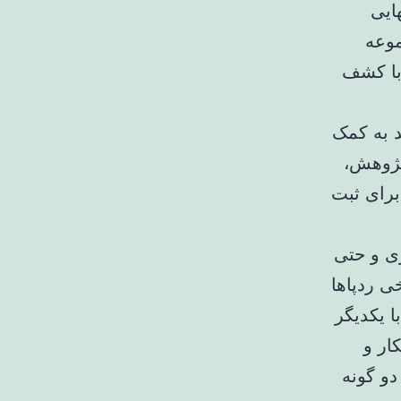
 و به‌تنهایی
موعه
در همین منطقه با کشف
د به کمک
 پژوهش،
برای ثبت
ری و حتی
ی ردپاها
 یکدیگر
ار و
و گونه