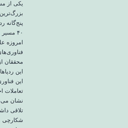
بزرگ‌ترین
۴۰ مسیر دایناسور به ثبت رسیده بود، شکست.
امروزه عل
فناوری‌ها
محققان از
این ردپاها
این فناوری
تعاملات اح
نشان می‌د
تلاقی داشت
شکارچی مط