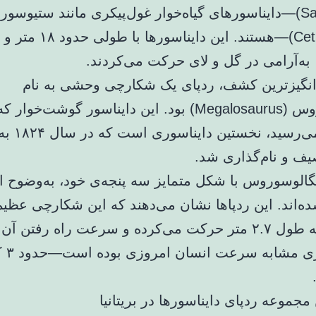
(Sauropods)—دایناسورهای گیاه‌خوار غول‌پیکری مانند ستیوس
(Cetiosaurus)—هستند. این دایناسورها با
 به‌آرامی در گل و لای حرکت می‌کردند.
‌انگیزترین کشف، ردپای یک شکارچی وحشی به نام
مگالوسوروس (Megalosaurus) بود. این دایناسور گوشت‌
به ۹ متر می‌رسید، نخس
ف و نام‌گذاری شد.
گالوسوروس با شکل متمایز سه پنجه‌ی خود، به‌وضوح ا
ده‌اند. این ردپاها نشان می‌دهند که این شکارچی عظیم 
گام‌هایی به طول ۲.۷ متر حرکت می‌کرده و سرعت راه رفتن آ
شگفت‌آور
مجموعه ردپای دایناسورها در بریتانیا