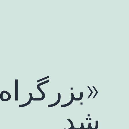
رش
ه
حتوا
«بزرگراه
شد