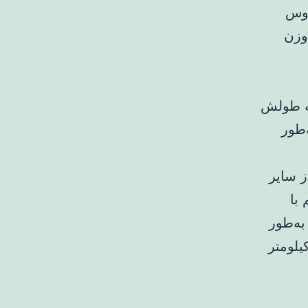
وروس
 طولی حدود ۱۸ متر و وزن
خوار که طولش
تین دایناسوری است که در سال ۱۸۲۴ به‌طور
ز سایر
با
ن به‌طور
ی مشابه سرعت انسان امروزی بوده است—حدود ۳ کیلومتر