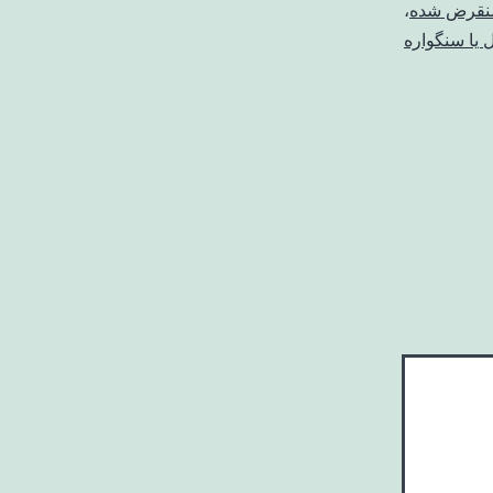
منقرض شده
،
یا سنگواره