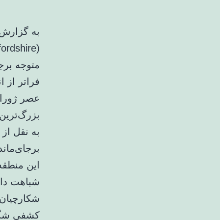
به گزارش خ
متوجه برج
فراتر از ا
بزرگ‌ترین 
به نقل از
برجای‌مان
این منطقه
شباهت داش
شکارچیان 
کشفی شگف