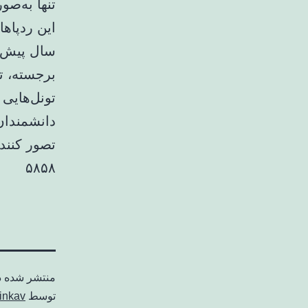
تنها به‌صو
این ردپاها
برجسته، تو
تونل‌هایی 
دانشمندان
تصور کنند 
۵۸۵۸
منتشر شده 
توسط
inkav