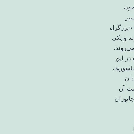
ود،
سیر
«بزرگراه
 میلیون سال دارند و یکی
ی‌روند.
در این
ناسورها،
دان
ست آن
جانوران