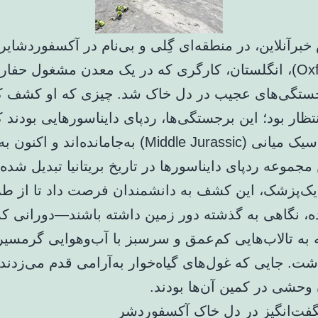
برآنلاین، در منطقه‌ای گِلی و بی‌نام در آکسفوردشایر
(Oxfordshire)، انگلستان، کارگری که در یک معدن مشغول حفار
ستگی‌های عجیب در دل خاک شد. چیزی که او کشف ک
نتظار بود؛ این برجستگی‌ها، ردپای دایناسورهایی بودند ک
عصر ژوراسیک میانی (Middle Jurassic) به‌جامانده‌اند و اکنون به
مجموعه ردپای دایناسورها در تاریخ بریتانیا تبدیل شده‌ا
 یک‌پزشک، این کشف به دانشمندان فرصت داد تا از طر
ده، نگاهی به گذشته دور زمین داشته باشند—دورانی که
 به تالاب‌هایی کم‌عمق و سرسبز با آب‌وهوایی گرمسی
ت. جایی که غول‌های گیاه‌خوار به‌آرامی قدم می‌زدند 
وحشی در کمین آن‌ها بودند.
ت‌انگیز در دل خاک آکسفوردشر