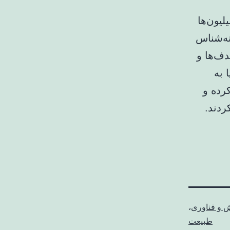
لیون‌ها
رداک (Duncan Murdock)، دیرینه‌شناس
دف‌ها و
 به
رده و
ردند.
ش و فناوری
،
طبیعت