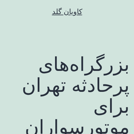
رش
کاویان گلد
ه
حتوا
بزرگراه‌های
پرحادثه تهران
برای
موتورسواران