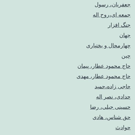
جعفریان، رسول
جمعه ای،روح اله
جنگ افزار
جهان
چهارمحال و بختیاری
چین
حاج محمود عطار، پیمان
حاج محمود عطار، مهدی
حاجی زاده،حمید
حدادی، نصر اله
حسینی جبلی، رضا
حق شناس، هادی
حوادث