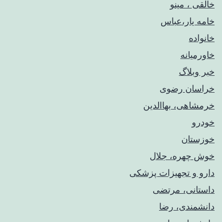
خالقی ، مینو
خامه یار،عباس
خانواده
خاورمیانه
خبر وبلاگ
خراسان رضوی
خرمشاهی، بهاالدین
خودرو
خوزستان
خوش چهره، جلال
دارو و تجهیزات پزشکی
داستانی، مرتضی
دانشمندی، رضا