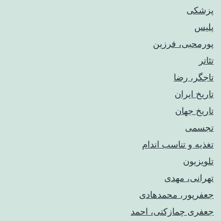
پزشکی
پلیس
پورمحبی، فرزین
تئاتر
تاجگر، رضا
تاریخ ایران
تاریخ جهان
تجسمی
تغذیه و تناسب اندام
تلویزیون
تهرانی، مهدی
جعفرپور، محمدهادی
جعفری چمازکتی، احمد