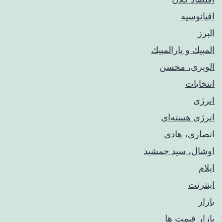
اقیانوسیه
البرز
المپيك و پارالمپيك
الویری، محسن
انتخابات
انرژی
انرژی هسته‌ای
انصاری، هادی
اوشال، سید جمشید
ایلام
اینترنت
بازار
بازار قیمت ها