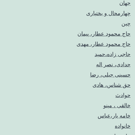
جهان
چهارمحال و بختیاری
چین
حاج محمود عطار، پیمان
حاج محمود عطار، مهدی
حاجی زاده،حمید
حدادی، نصر اله
حسینی جبلی، رضا
حق شناس، هادی
حوادث
خالقی ، مینو
خامه یار،عباس
خانواده