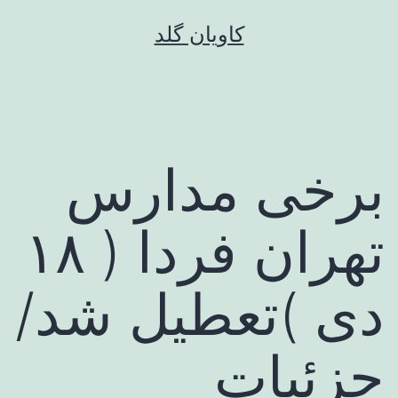
رش
کاویان گلد
ه
حتوا
برخی مدارس
تهران فردا ( ۱۸
دی )تعطیل شد/
جزئیات