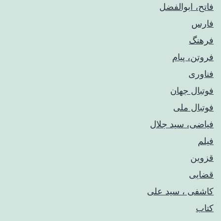
فاتح، ابوالفضل
فارس
فرهنگ
فروتن، پیام
فناوری
فوتبال جهان
فوتبال ملی
فیاضی، سید جلال
فیلم
قزوین
قضایی
کاشفی ، سید علی
کتاب