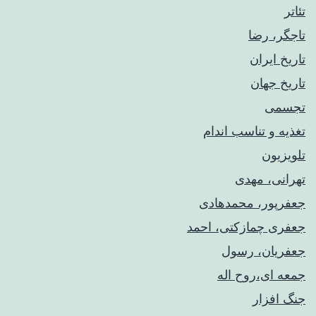
تئاتر
تاجگر، رضا
تاریخ ایران
تاریخ جهان
تجسمی
تغذیه و تناسب اندام
تلویزیون
تهرانی، مهدی
جعفرپور، محمدهادی
جعفری چمازکتی، احمد
جعفریان، رسول
جمعه ای،روح اله
جنگ افزار