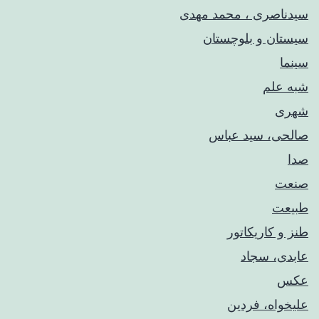
سیدناصری ، محمد مهدی
سیستان و بلوچستان
سینما
شبه علم
شهری
صالحی، سید عباس
صدا
صنعت
طبیعت
طنز و کاریکاتور
عابدی، سجاد
عکس
علیخواه، فردین