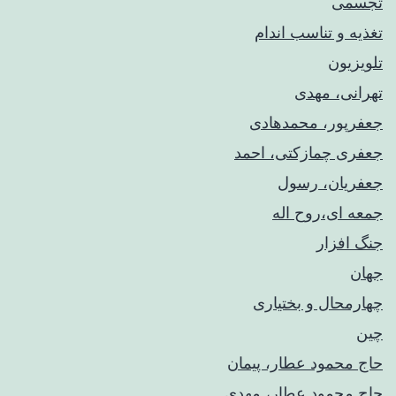
تجسمی
تغذیه و تناسب اندام
تلویزیون
تهرانی، مهدی
جعفرپور، محمدهادی
جعفری چمازکتی، احمد
جعفریان، رسول
جمعه ای،روح اله
جنگ افزار
جهان
چهارمحال و بختیاری
چین
حاج محمود عطار، پیمان
حاج محمود عطار، مهدی