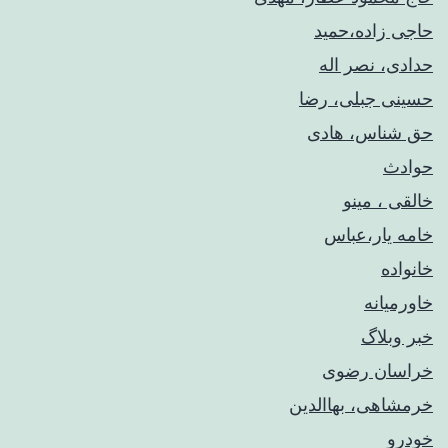
حاجی زاده،حمید
حدادی، نصر اله
حسینی جبلی، رضا
حق شناس، هادی
حوادث
خالقی ، مینو
خامه یار،عباس
خانواده
خاورمیانه
خبر وبلاگ
خراسان رضوی
خرمشاهی، بهاالدین
خودرو