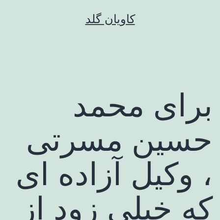
رش
کاویان گلد
ه
حتوا
برای محمد
حسین مسرتی
، وکیل آزاده ای
که خیلی زود از