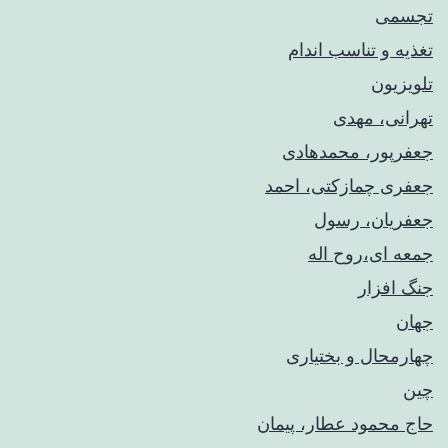
تجسمی
تغذیه و تناسب اندام
تلویزیون
تهرانی، مهدی
جعفرپور، محمدهادی
جعفری چمازکتی، احمد
جعفریان، رسول
جمعه ای،روح اله
جنگ افزار
جهان
چهارمحال و بختیاری
چین
حاج محمود عطار، پیمان