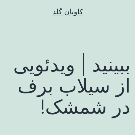
رش
کاویان گلد
ه
حتوا
ببینید | ویدئویی
از سیلاب برف
در شمشک!