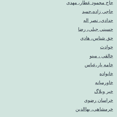
حاج محمود عطار، مهدی
حاجی زاده،حمید
حدادی، نصر اله
حسینی جبلی، رضا
حق شناس، هادی
حوادث
خالقی ، مینو
خامه یار،عباس
خانواده
خاورمیانه
خبر وبلاگ
خراسان رضوی
خرمشاهی، بهاالدین