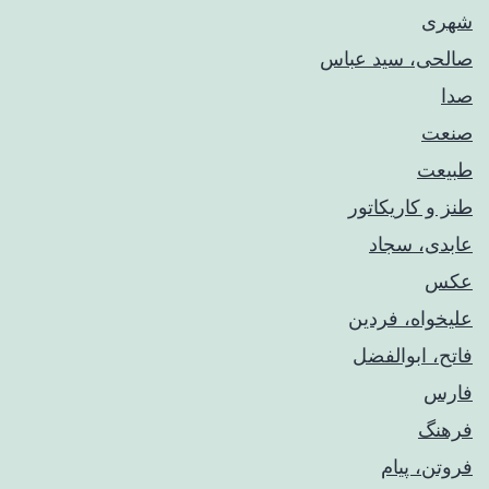
شهری
صالحی، سید عباس
صدا
صنعت
طبیعت
طنز و کاریکاتور
عابدی، سجاد
عکس
علیخواه، فردین
فاتح، ابوالفضل
فارس
فرهنگ
فروتن، پیام