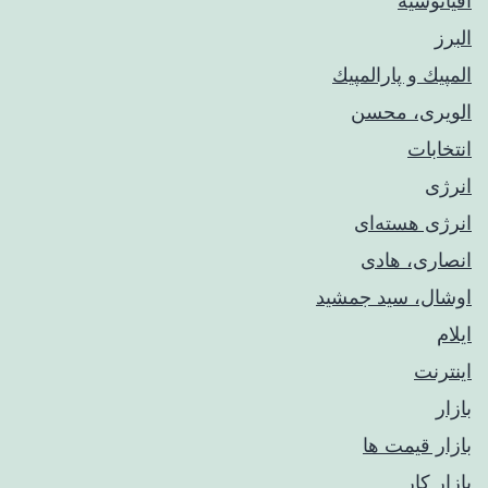
اقیانوسیه
البرز
المپيك و پارالمپيك
الویری، محسن
انتخابات
انرژی
انرژی هسته‌ای
انصاری، هادی
اوشال، سید جمشید
ایلام
اینترنت
بازار
بازار قیمت ها
بازار کار