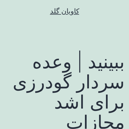
رش
کاویان گلد
ه
حتوا
ببینید | وعده
سردار گودرزی
برای اشد
مجازات