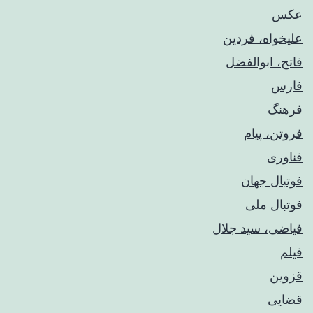
عکس
علیخواه، فردین
فاتح، ابوالفضل
فارس
فرهنگ
فروتن، پیام
فناوری
فوتبال جهان
فوتبال ملی
فیاضی، سید جلال
فیلم
قزوین
قضایی