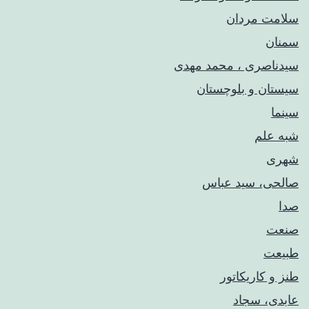
سلامت مردان
سمنان
سیدناصری ، محمد مهدی
سیستان و بلوچستان
سینما
شبه علم
شهری
صالحی، سید عباس
صدا
صنعت
طبیعت
طنز و کاریکاتور
عابدی، سجاد