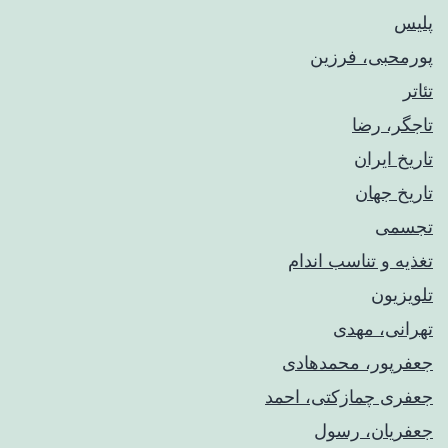
پلیس
پورمحبی، فرزین
تئاتر
تاجگر، رضا
تاریخ ایران
تاریخ جهان
تجسمی
تغذیه و تناسب اندام
تلویزیون
تهرانی، مهدی
جعفرپور، محمدهادی
جعفری چمازکتی، احمد
جعفریان، رسول