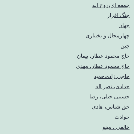
جمعه ای،روح اله
جنگ افزار
جهان
چهارمحال و بختیاری
چین
حاج محمود عطار، پیمان
حاج محمود عطار، مهدی
حاجی زاده،حمید
حدادی، نصر اله
حسینی جبلی، رضا
حق شناس، هادی
حوادث
خالقی ، مینو