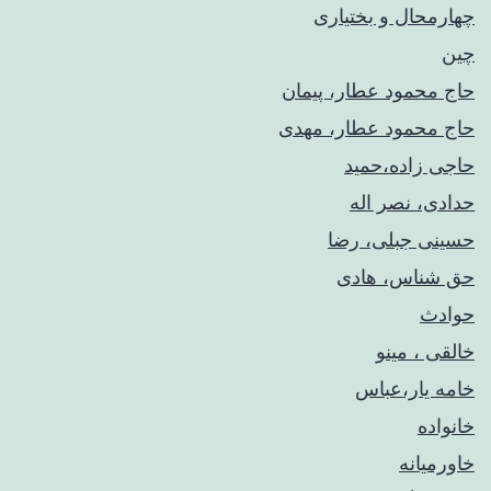
چهارمحال و بختیاری
چین
حاج محمود عطار، پیمان
حاج محمود عطار، مهدی
حاجی زاده،حمید
حدادی، نصر اله
حسینی جبلی، رضا
حق شناس، هادی
حوادث
خالقی ، مینو
خامه یار،عباس
خانواده
خاورمیانه