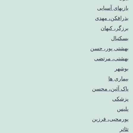
بازیهای آسیایی
بذرافکن، مهدی
برزگر، کیهان
بسکتبال
بهشتی پور، حسن
بهشتی، مرتضی
بوشهر
بیماری ها
پاک آئین، محسن
پزشکی
پلیس
پورمحبی، فرزین
تئاتر