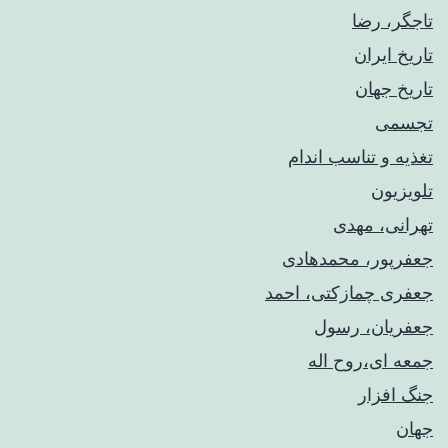
تاجگر، رضا
تاریخ ایران
تاریخ جهان
تجسمی
تغذیه و تناسب اندام
تلویزیون
تهرانی، مهدی
جعفرپور، محمدهادی
جعفری چمازکتی، احمد
جعفریان، رسول
جمعه ای،روح اله
جنگ افزار
جهان