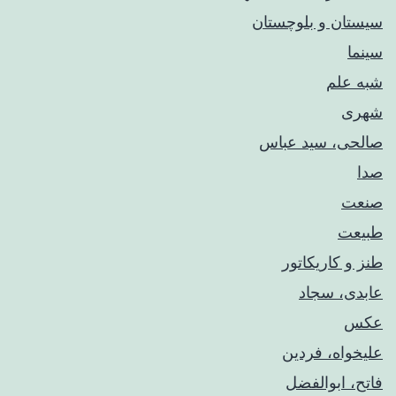
سیستان و بلوچستان
سینما
شبه علم
شهری
صالحی، سید عباس
صدا
صنعت
طبیعت
طنز و کاریکاتور
عابدی، سجاد
عکس
علیخواه، فردین
فاتح، ابوالفضل