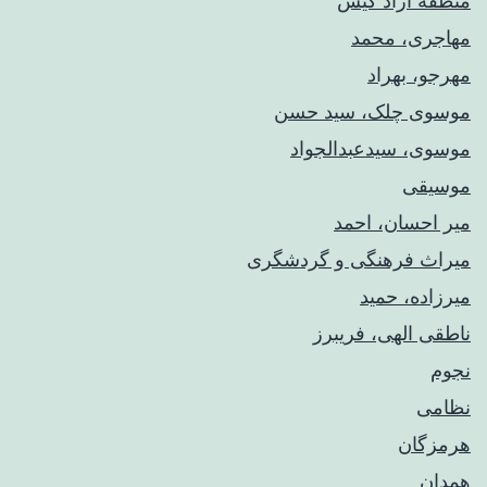
منطقه آزاد کیش
مهاجری، محمد
مهرجو، بهراد
موسوی چلک، سید حسن
موسوی، سیدعبدالجواد
موسیقی
میر احسان، احمد
میراث فرهنگی و گردشگری
میرزاده، حمید
ناطقی الهی، فریبرز
نجوم
نظامی
هرمزگان
همدان