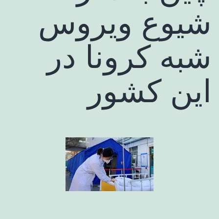
شیوع ویروس
شبه کرونا در
این کشور