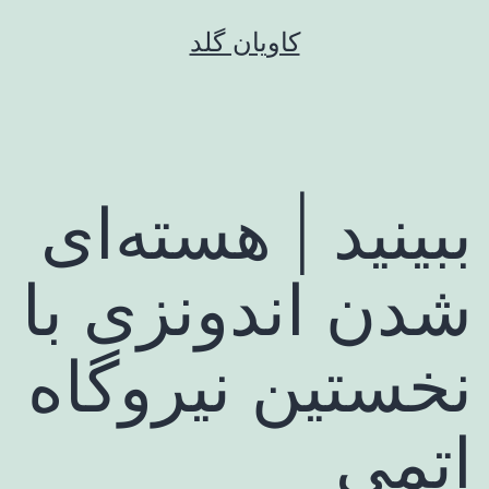
رش
کاویان گلد
ه
حتوا
ببینید | هسته‌ای
شدن اندونزی با
نخستین نیروگاه
اتمی