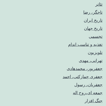
تئاتر
تاجگر، رضا
تاریخ ایران
تاریخ جهان
تجسمی
تغذیه و تناسب اندام
تلویزیون
تهرانی، مهدی
جعفرپور، محمدهادی
جعفری چمازکتی، احمد
جعفریان، رسول
جمعه ای،روح اله
جنگ افزار