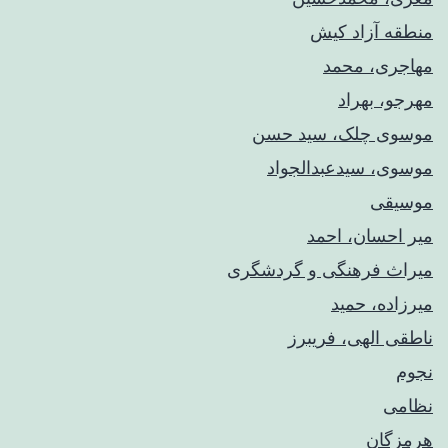
منطقه آزاد کیش
مهاجری، محمد
مهرجو، بهراد
موسوی چلک، سید حسن
موسوی، سیدعبدالجواد
موسیقی
میر احسان، احمد
میراث فرهنگی و گردشگری
میرزاده، حمید
ناطقی الهی، فریبرز
نجوم
نظامی
هرمزگان