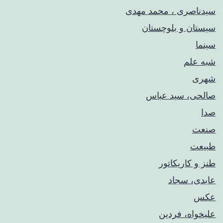
سیدناصری ، محمد مهدی
سیستان و بلوچستان
سینما
شبه علم
شهری
صالحی، سید عباس
صدا
صنعت
طبیعت
طنز و کاریکاتور
عابدی، سجاد
عکس
علیخواه، فردین