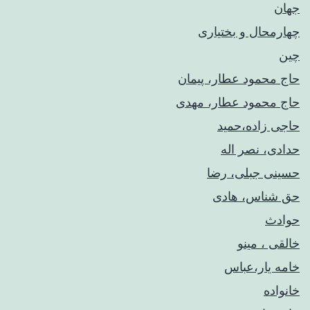
جهان
چهارمحال و بختیاری
چین
حاج محمود عطار، پیمان
حاج محمود عطار، مهدی
حاجی زاده،حمید
حدادی، نصر اله
حسینی جبلی، رضا
حق شناس، هادی
حوادث
خالقی ، مینو
خامه یار،عباس
خانواده