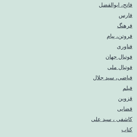
فاتح، ابوالفضل
فارس
فرهنگ
فروتن، پیام
فناوری
فوتبال جهان
فوتبال ملی
فیاضی، سید جلال
فیلم
قزوین
قضایی
کاشفی ، سید علی
کتاب