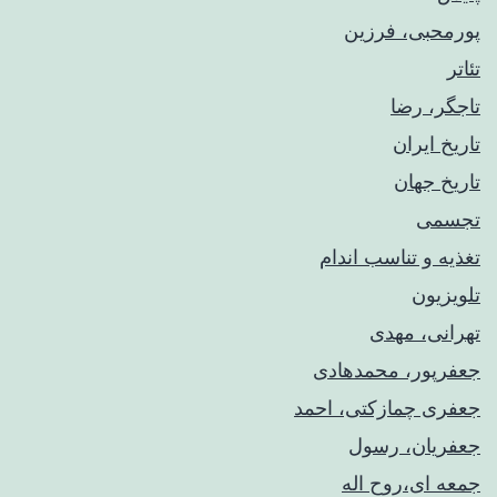
پورمحبی، فرزین
تئاتر
تاجگر، رضا
تاریخ ایران
تاریخ جهان
تجسمی
تغذیه و تناسب اندام
تلویزیون
تهرانی، مهدی
جعفرپور، محمدهادی
جعفری چمازکتی، احمد
جعفریان، رسول
جمعه ای،روح اله