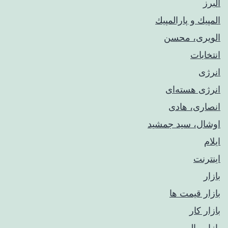
البرز
المپيك و پارالمپيك
الویری، محسن
انتخابات
انرژی
انرژی هسته‌ای
انصاری، هادی
اوشال، سید جمشید
ایلام
اینترنت
بازار
بازار قیمت ها
بازار کار
بازار مالی