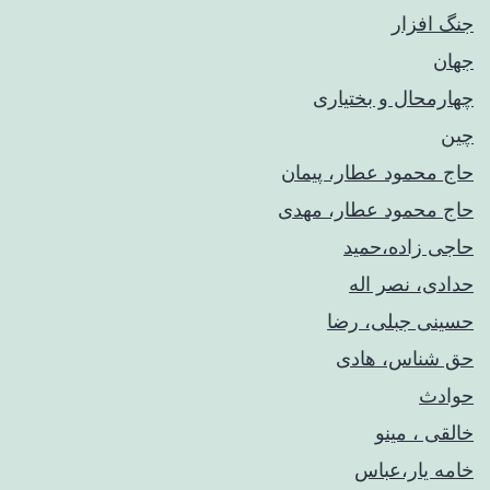
جنگ افزار
جهان
چهارمحال و بختیاری
چین
حاج محمود عطار، پیمان
حاج محمود عطار، مهدی
حاجی زاده،حمید
حدادی، نصر اله
حسینی جبلی، رضا
حق شناس، هادی
حوادث
خالقی ، مینو
خامه یار،عباس