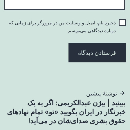
ذخیره نام، ایمیل و وبسایت من در مرورگر برای زمانی که
دوباره دیدگاهی می‌نویسم.
راهبری
نوشتهٔ پیشین
ببینید | بیژن عبدالکریمی: اگر به یک
نوشته
خبرنگار در ایران بگویید «تو» تمام نهادهای
حقوق بشری صدای‌شان در می‌آید!