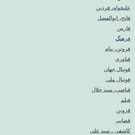
علیخواه، فردین
فاتح، ابوالفضل
فارس
فرهنگ
فروتن، پیام
فناوری
فوتبال جهان
فوتبال ملی
فیاضی، سید جلال
فیلم
قزوین
قضایی
کاشفی ، سید علی