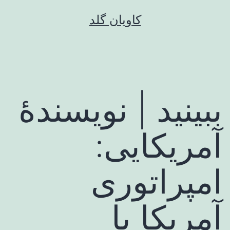
رش
کاویان گلد
ه
حتوا
ببینید | نویسندۀ
آمریکایی:
امپراتوری
آمریکا با