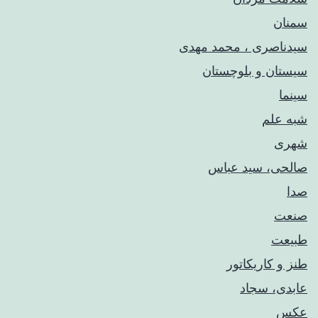
سمنان
سیدناصری ، محمد مهدی
سیستان و بلوچستان
سینما
شبه علم
شهری
صالحی، سید عباس
صدا
صنعت
طبیعت
طنز و کاریکاتور
عابدی، سجاد
عکس