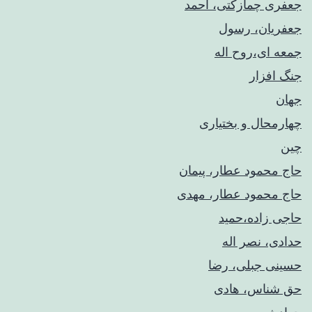
جعفری چمازکتی، احمد
جعفریان، رسول
جمعه ای،روح اله
جنگ افزار
جهان
چهارمحال و بختیاری
چین
حاج محمود عطار، پیمان
حاج محمود عطار، مهدی
حاجی زاده،حمید
حدادی، نصر اله
حسینی جبلی، رضا
حق شناس، هادی