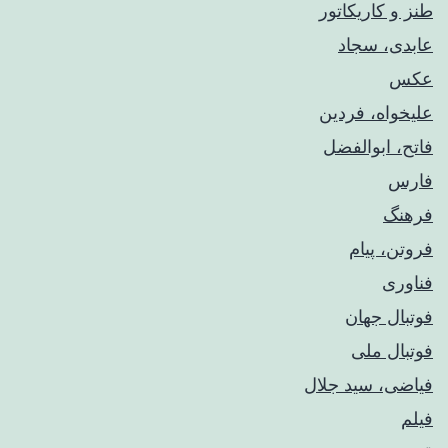
طنز و کاریکاتور
عابدی، سجاد
عکس
علیخواه، فردین
فاتح، ابوالفضل
فارس
فرهنگ
فروتن، پیام
فناوری
فوتبال جهان
فوتبال ملی
فیاضی، سید جلال
فیلم