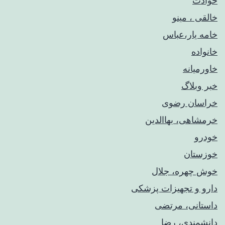
حوادث
خالقی ، مینو
خامه یار،عباس
خانواده
خاورمیانه
خبر وبلاگ
خراسان رضوی
خرمشاهی، بهاالدین
خودرو
خوزستان
خوش چهره، جلال
دارو و تجهیزات پزشکی
داستانی، مرتضی
دانشمندی، رضا