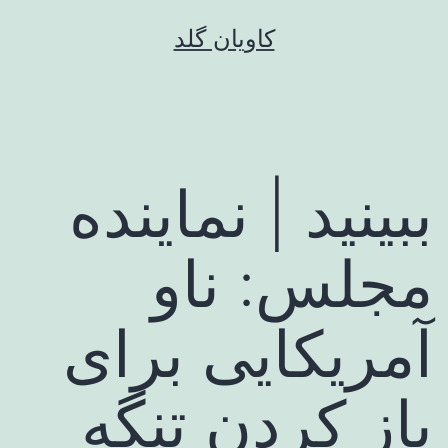
رش
کاویان گلد
ه
حتوا
ببینید | نماینده
مجلس: ناو
آمریکایی برای
باز کردن تنگه