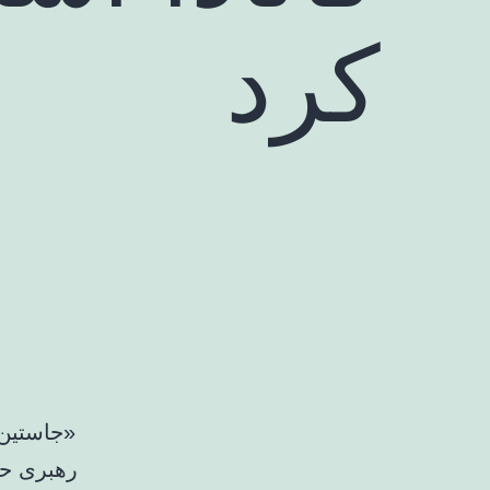
کرد
«جاستین 
رهبری حزب