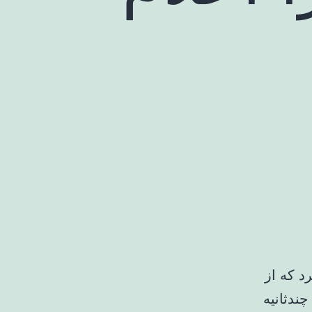
د که از
چندثانیه