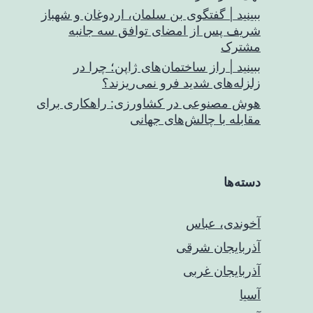
ببینید | گفتگوی بن سلمان، اردوغان و شهباز
شریف پس از امضای توافق سه جانبه
مشترک
ببینید | راز ساختمان‌های ژاپن؛ چرا در
زلزله‌های شدید فرو نمی‌ریزند؟
هوش مصنوعی در کشاورزی: راهکاری برای
مقابله با چالش‌های جهانی
دسته‌ها
آخوندی، عباس
آذربایجان شرقی
آذربایجان غربی
آسیا