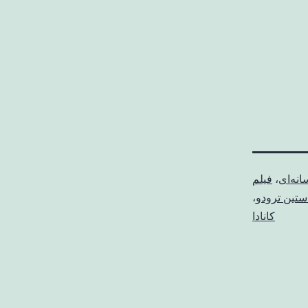
انه‌ای
،
فیلم
ستین ترودو
،
کانادا