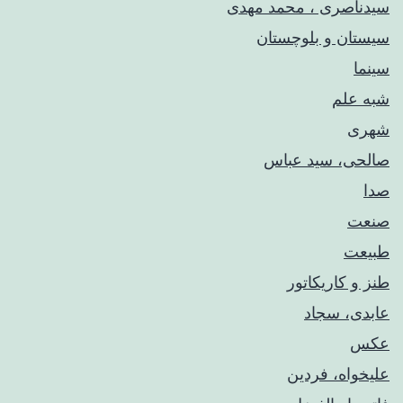
سیدناصری ، محمد مهدی
سیستان و بلوچستان
سینما
شبه علم
شهری
صالحی، سید عباس
صدا
صنعت
طبیعت
طنز و کاریکاتور
عابدی، سجاد
عکس
علیخواه، فردین