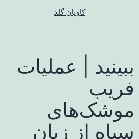
رش
کاویان گلد
ه
حتوا
ببینید | عملیات
فریب
موشک‌های
سپاه از زبان