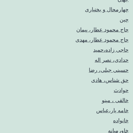
چهارمحال و بختیاری
چین
حاج محمود عطار، پیمان
حاج محمود عطار، مهدی
حاجی زاده،حمید
حدادی، نصر اله
حسینی جبلی، رضا
حق شناس، هادی
حوادث
خالقی ، مینو
خامه یار،عباس
خانواده
خاورمیانه