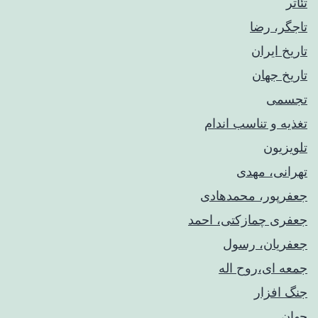
تئاتر
تاجگر، رضا
تاریخ ایران
تاریخ جهان
تجسمی
تغذیه و تناسب اندام
تلویزیون
تهرانی، مهدی
جعفرپور، محمدهادی
جعفری چمازکتی، احمد
جعفریان، رسول
جمعه ای،روح اله
جنگ افزار
جهان