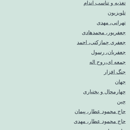
تغذیه و تناسب اندام
تلویزیون
تهرانی، مهدی
جعفرپور، محمدهادی
جعفری چمازکتی، احمد
جعفریان، رسول
جمعه ای،روح اله
جنگ افزار
جهان
چهارمحال و بختیاری
چین
حاج محمود عطار، پیمان
حاج محمود عطار، مهدی