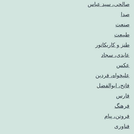
صالحی، سید عباس
صدا
صنعت
طبیعت
طنز و کاریکاتور
عابدی، سجاد
عکس
علیخواه، فردین
فاتح، ابوالفضل
فارس
فرهنگ
فروتن، پیام
فناوری