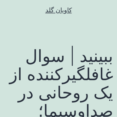
رش
کاویان گلد
ه
حتوا
ببینید | سوال
غافلگیرکننده از
یک روحانی در
صداوسیما؛