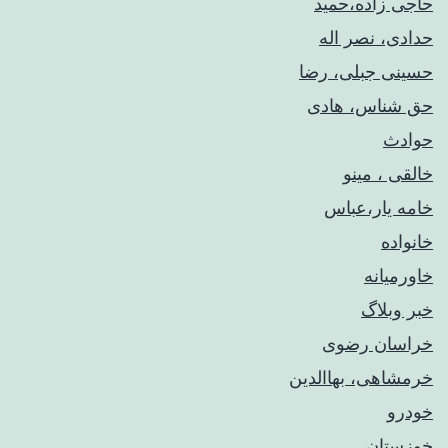
حاجی زاده،حمید
حدادی، نصر اله
حسینی جبلی، رضا
حق شناس، هادی
حوادث
خالقی ، مینو
خامه یار،عباس
خانواده
خاورمیانه
خبر وبلاگ
خراسان رضوی
خرمشاهی، بهاالدین
خودرو
خوزستان