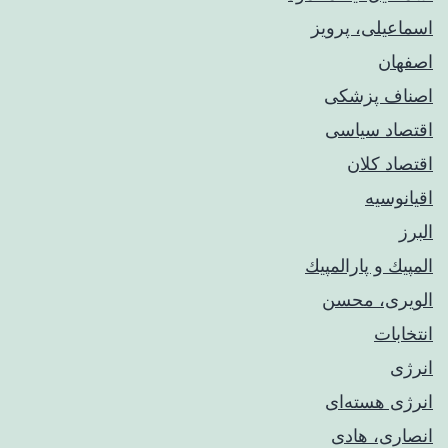
اسماعیلی، پرویز
اصفهان
اصناف پزشکی
اقتصاد سیاسی
اقتصاد کلان
اقیانوسیه
البرز
المپيك و پارالمپيك
الویری، محسن
انتخابات
انرژی
انرژی هسته‌ای
انصاری، هادی