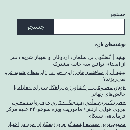
جستجو
جستجو
نوشته‌های تازه
ببینید | گفتگوی بن سلمان، اردوغان و شهباز شریف پس
از امضای توافق سه جانبه مشترک
ببینید | راز ساختمان‌های ژاپن؛ چرا در زلزله‌های شدید فرو
نمی‌ریزند؟
هوش مصنوعی در کشاورزی: راهکاری برای مقابله با
چالش‌های جهانی
خطرناک‌ترین مأموریت جنگ ۴۰ روزه به روایت معاون
نیروی هوایی ارتش/ مأموریت ویژه سوخو-۲۴ علیه مرکز
فرماندهی سنتکام
محبوب‌ترین صفحه اینستاگرام ورزشکاران مرد در اختیار