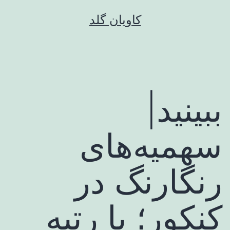
رش
کاویان گلد
ه
حتوا
ببینید|
سهمیه‌های
رنگارنگ در
کنکور؛ با رتبه