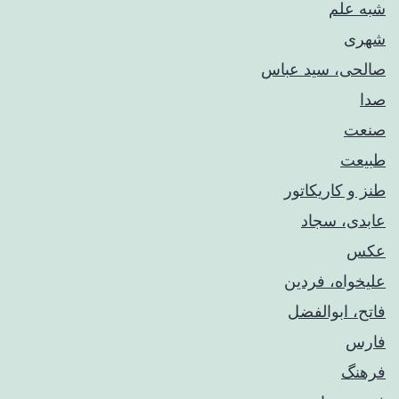
شبه علم
شهری
صالحی، سید عباس
صدا
صنعت
طبیعت
طنز و کاریکاتور
عابدی، سجاد
عکس
علیخواه، فردین
فاتح، ابوالفضل
فارس
فرهنگ