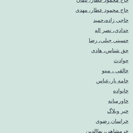
حاج محمود عطار، مهدی
حاجی زاده،حمید
حدادی، نصر اله
حسینی جبلی، رضا
حق شناس، هادی
حوادث
خالقی ، مینو
خامه یار،عباس
خانواده
خاورمیانه
خبر وبلاگ
خراسان رضوی
خرمشاهی، بهاالدین