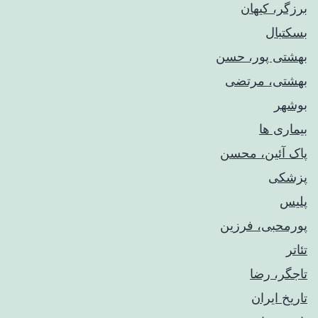
برزگر، کیهان
بسکتبال
بهشتی پور، حسن
بهشتی، مرتضی
بوشهر
بیماری ها
پاک آئین، محسن
پزشکی
پلیس
پورمحبی، فرزین
تئاتر
تاجگر، رضا
تاریخ ایران