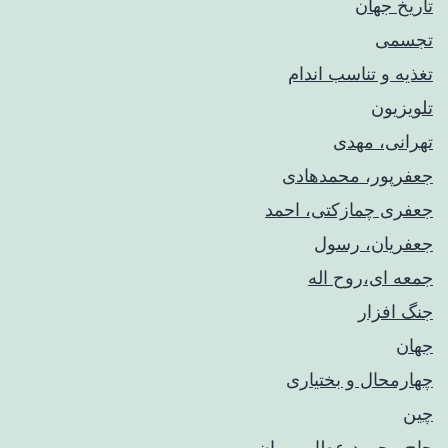
تاریخ جهان
تجسمی
تغذیه و تناسب اندام
تلویزیون
تهرانی، مهدی
جعفرپور، محمدهادی
جعفری چمازکتی، احمد
جعفریان، رسول
جمعه ای،روح اله
جنگ افزار
جهان
چهارمحال و بختیاری
چین
حاج محمود عطار، پیمان