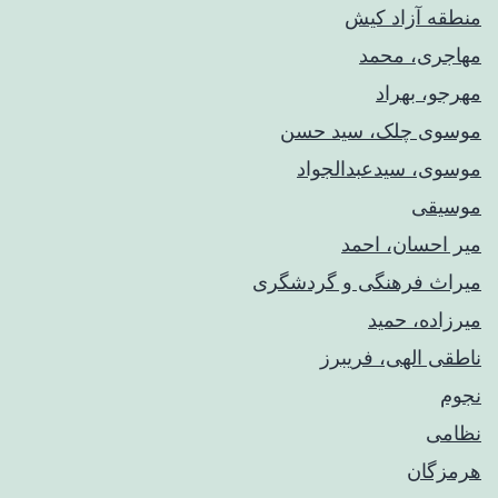
منطقه آزاد کیش
مهاجری، محمد
مهرجو، بهراد
موسوی چلک، سید حسن
موسوی، سیدعبدالجواد
موسیقی
میر احسان، احمد
میراث فرهنگی و گردشگری
میرزاده، حمید
ناطقی الهی، فریبرز
نجوم
نظامی
هرمزگان