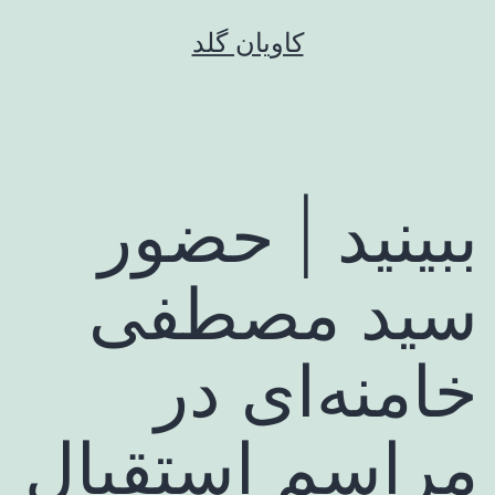
رش
کاویان گلد
ه
حتوا
ببینید | حضور
سید مصطفی
خامنه‌ای در
مراسم استقبال