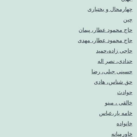
چهارمحال و بختیاری
چین
حاج محمود عطار، پیمان
حاج محمود عطار، مهدی
حاجی زاده،حمید
حدادی، نصر اله
حسینی جبلی، رضا
حق شناس، هادی
حوادث
خالقی ، مینو
خامه یار،عباس
خانواده
خاورمیانه