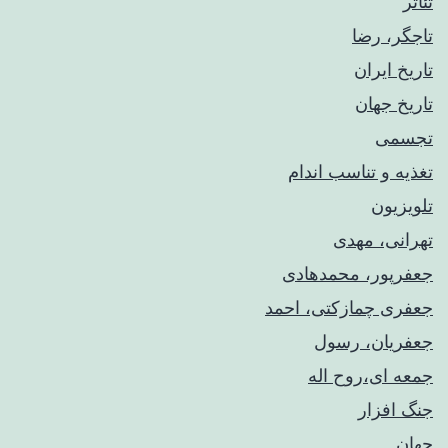
تئاتر
تاجگر، رضا
تاریخ ایران
تاریخ جهان
تجسمی
تغذیه و تناسب اندام
تلویزیون
تهرانی، مهدی
جعفرپور، محمدهادی
جعفری چمازکتی، احمد
جعفریان، رسول
جمعه ای،روح اله
جنگ افزار
جهان