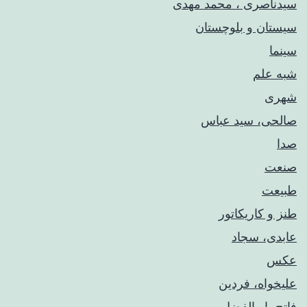
سیدناصری ، محمد مهدی
سیستان و بلوچستان
سینما
شبه علم
شهری
صالحی، سید عباس
صدا
صنعت
طبیعت
طنز و کاریکاتور
عابدی، سجاد
عکس
علیخواه، فردین
فاتح، ابوالفضل