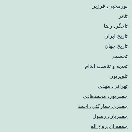
پورمحبی، فرزین
تئاتر
تاجگر، رضا
تاریخ ایران
تاریخ جهان
تجسمی
تغذیه و تناسب اندام
تلویزیون
تهرانی، مهدی
جعفرپور، محمدهادی
جعفری چمازکتی، احمد
جعفریان، رسول
جمعه ای،روح اله