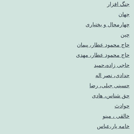
جنگ افزار
جهان
چهارمحال و بختیاری
چین
حاج محمود عطار، پیمان
حاج محمود عطار، مهدی
حاجی زاده،حمید
حدادی، نصر اله
حسینی جبلی، رضا
حق شناس، هادی
حوادث
خالقی ، مینو
خامه یار،عباس