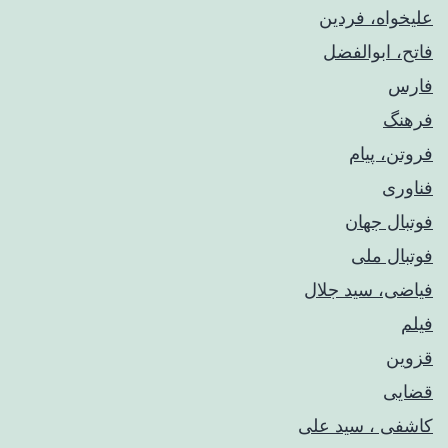
علیخواه، فردین
فاتح، ابوالفضل
فارس
فرهنگ
فروتن، پیام
فناوری
فوتبال جهان
فوتبال ملی
فیاضی، سید جلال
فیلم
قزوین
قضایی
کاشفی ، سید علی