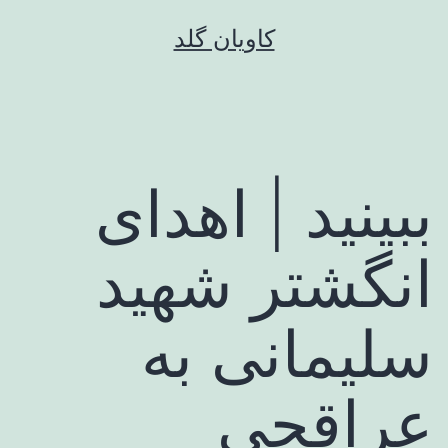
رش
کاویان گلد
ه
حتوا
ببینید | اهدای
انگشتر شهید
سلیمانی به
عراقچی