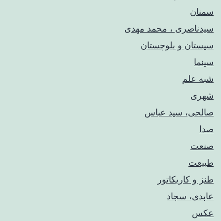
سمنان
سیدناصری ، محمد مهدی
سیستان و بلوچستان
سینما
شبه علم
شهری
صالحی، سید عباس
صدا
صنعت
طبیعت
طنز و کاریکاتور
عابدی، سجاد
عکس