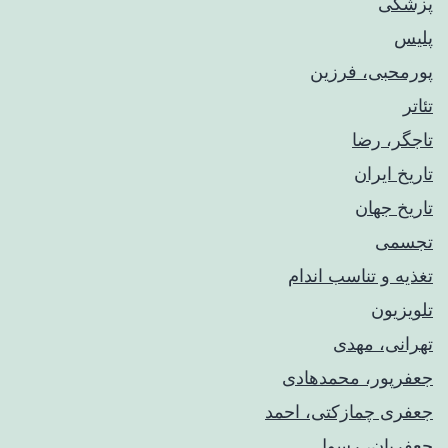
پزشکی
پلیس
پورمحبی، فرزین
تئاتر
تاجگر، رضا
تاریخ ایران
تاریخ جهان
تجسمی
تغذیه و تناسب اندام
تلویزیون
تهرانی، مهدی
جعفرپور، محمدهادی
جعفری چمازکتی، احمد
جعفریان، رسول