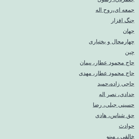
جمعه ای،روح اله
جنگ افزار
جهان
چهارمحال و بختیاری
چین
حاج محمود عطار، پیمان
حاج محمود عطار، مهدی
حاجی زاده،حمید
حدادی، نصر اله
حسینی جبلی، رضا
حق شناس، هادی
حوادث
خالقی ، مینو