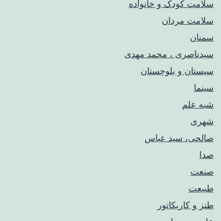
سلامت کودک‌ و خانواده
سلامت مردان
سمنان
سیدناصری ، محمد مهدی
سیستان و بلوچستان
سینما
شبه علم
شهری
صالحی، سید عباس
صدا
صنعت
طبیعت
طنز و کاریکاتور