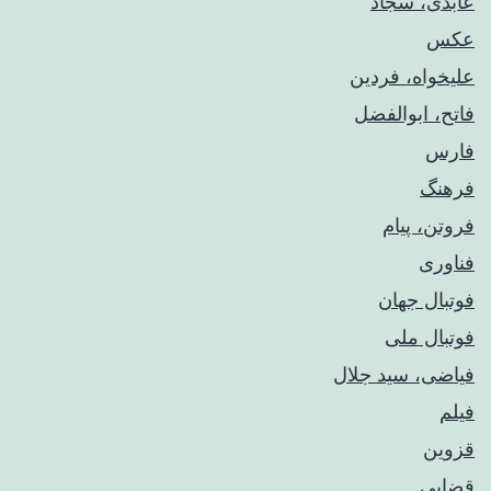
عابدی، سجاد
عکس
علیخواه، فردین
فاتح، ابوالفضل
فارس
فرهنگ
فروتن، پیام
فناوری
فوتبال جهان
فوتبال ملی
فیاضی، سید جلال
فیلم
قزوین
قضایی