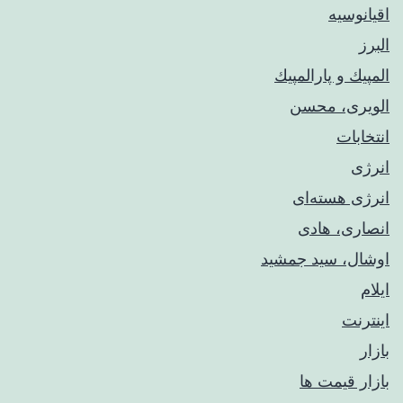
اقیانوسیه
البرز
المپيك و پارالمپيك
الویری، محسن
انتخابات
انرژی
انرژی هسته‌ای
انصاری، هادی
اوشال، سید جمشید
ایلام
اینترنت
بازار
بازار قیمت ها