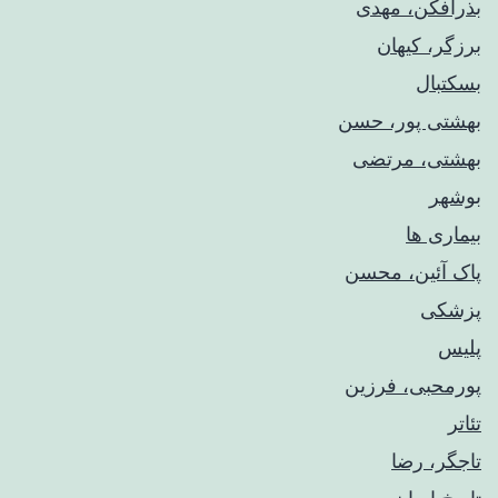
بذرافکن، مهدی
برزگر، کیهان
بسکتبال
بهشتی پور، حسن
بهشتی، مرتضی
بوشهر
بیماری ها
پاک آئین، محسن
پزشکی
پلیس
پورمحبی، فرزین
تئاتر
تاجگر، رضا