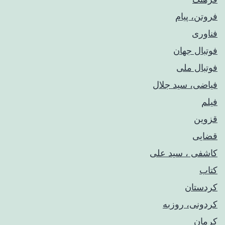
فروتن، پیام
فناوری
فوتبال جهان
فوتبال ملی
فیاضی، سید جلال
فیلم
قزوین
قضایی
کاشفی ، سید علی
کتاب
کردستان
کردونی، روزبه
کرمان