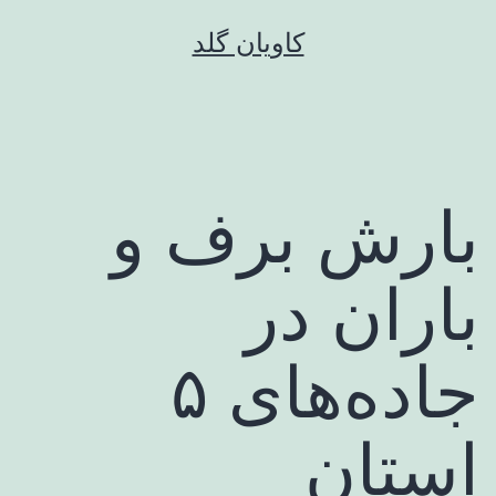
رش
کاویان گلد
ه
حتوا
بارش برف و
باران در
جاده‌های ۵
استان