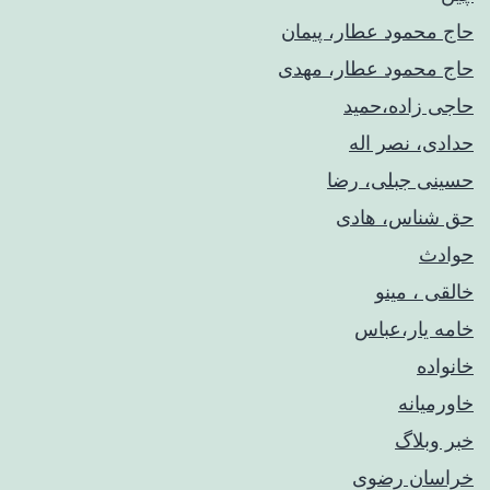
حاج محمود عطار، پیمان
حاج محمود عطار، مهدی
حاجی زاده،حمید
حدادی، نصر اله
حسینی جبلی، رضا
حق شناس، هادی
حوادث
خالقی ، مینو
خامه یار،عباس
خانواده
خاورمیانه
خبر وبلاگ
خراسان رضوی