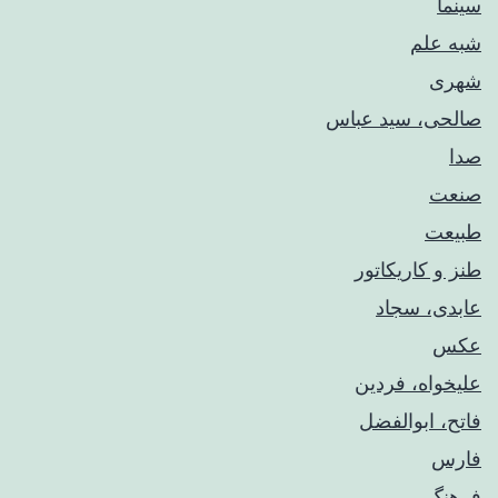
سینما
شبه علم
شهری
صالحی، سید عباس
صدا
صنعت
طبیعت
طنز و کاریکاتور
عابدی، سجاد
عکس
علیخواه، فردین
فاتح، ابوالفضل
فارس
فرهنگ