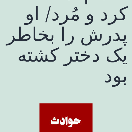
کرد و مُرد/ او
پدرش را بخاطر
یک دختر کشته
بود