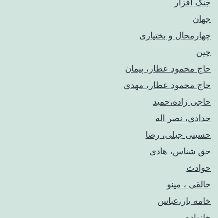
جنگ افزار
جهان
چهارمحال و بختیاری
چین
حاج محمود عطار، پیمان
حاج محمود عطار، مهدی
حاجی زاده،حمید
حدادی، نصر اله
حسینی جبلی، رضا
حق شناس، هادی
حوادث
خالقی ، مینو
خامه یار،عباس
خانواده