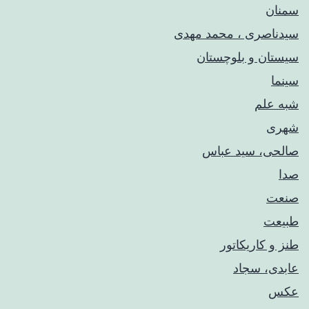
سمنان
سیدناصری ، محمد مهدی
سیستان و بلوچستان
سینما
شبه علم
شهری
صالحی، سید عباس
صدا
صنعت
طبیعت
طنز و کاریکاتور
عابدی، سجاد
عکس