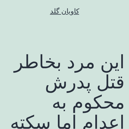
رش
کاویان گلد
ه
حتوا
این مرد بخاطر
قتل پدرش
محکوم به
اعدام اما سکته