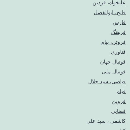
علیخواه، فردین
فاتح، ابوالفضل
فارس
فرهنگ
فروتن، پیام
فناوری
فوتبال جهان
فوتبال ملی
فیاضی، سید جلال
فیلم
قزوین
قضایی
کاشفی ، سید علی