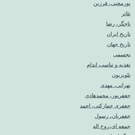
پورمحبی، فرزین
تئاتر
تاجگر، رضا
تاریخ ایران
تاریخ جهان
تجسمی
تغذیه و تناسب اندام
تلویزیون
تهرانی، مهدی
جعفرپور، محمدهادی
جعفری چمازکتی، احمد
جعفریان، رسول
جمعه ای،روح اله