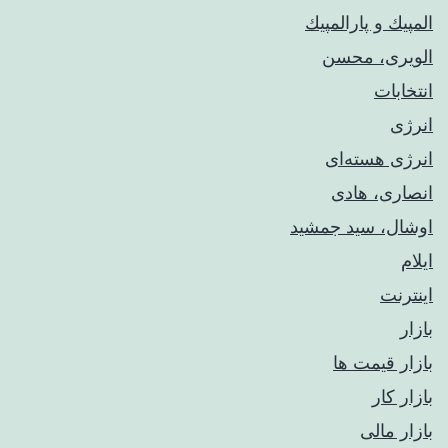
المپيك و پارالمپيك
الویری، محسن
انتخابات
انرژی
انرژی هسته‌ای
انصاری، هادی
اوشال، سید جمشید
ایلام
اینترنت
بازار
بازار قیمت ها
بازار کار
بازار مالی