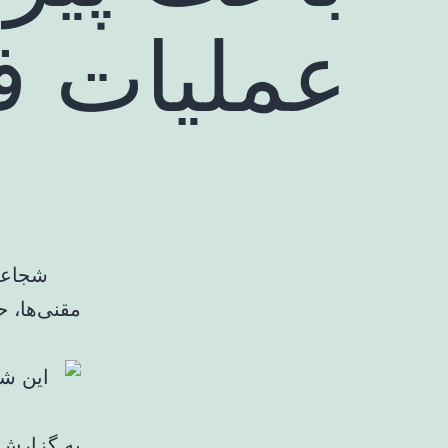
عملیات فت
شجاعت 
مقنی‌ها، ح
به گزارش