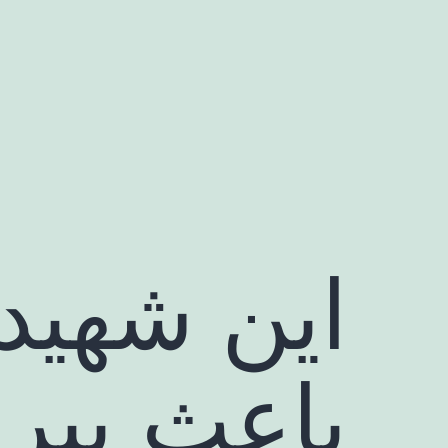
رش
ه
حتوا
این شهید 
باعث پیرو