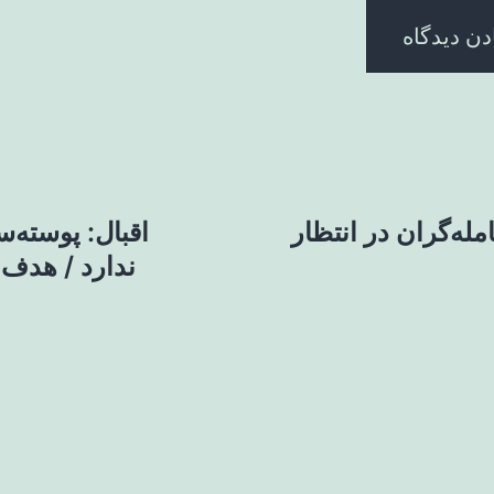
مله‌گران در انتظار
اقبال: پوسته‌س
ندارد / هدف ن