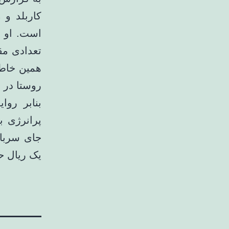
کاربلد و 
است. او ا
تعدادی مق
همین خاطر 
روستا در 
بنابر رو
پرانرژی ب
یک ریال حق