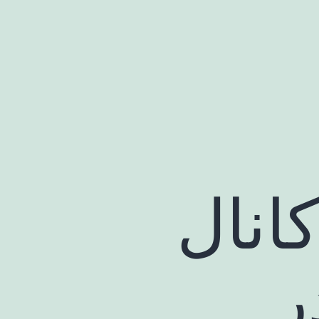
انال
ر