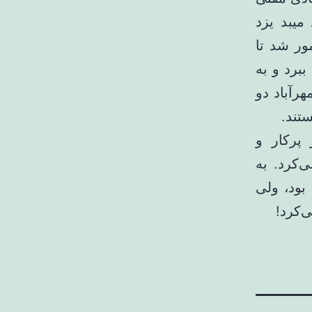
میبد یزد
ور شد تا
برد و به
هرآباد دو
تند.
پرکار و
‌کرد. به
حمزه در ارتباط بود، ولی
‌کرد!