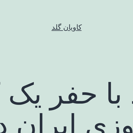
کاویان گلد
با حفر یک ک
زی ایران د