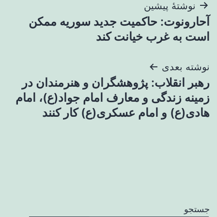
راهبری
نوشتهٔ پیشین
آحارونوت: حاکمیت جدید سوریه ممکن
نوشته
است به غرب خیانت کند
نوشته بعدی
رهبر انقلاب: پژوهشگران و هنرمندان در
زمینه زندگی و معارف امام جواد(ع)، امام
هادی(ع) و امام عسکری(ع) کار کنند
جستجو