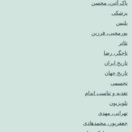
پاک آئین، محسن
پزشکی
پلیس
پورمحبی، فرزین
تئاتر
تاجگر، رضا
تاریخ ایران
تاریخ جهان
تجسمی
تغذیه و تناسب اندام
تلویزیون
تهرانی، مهدی
جعفرپور، محمدهادی