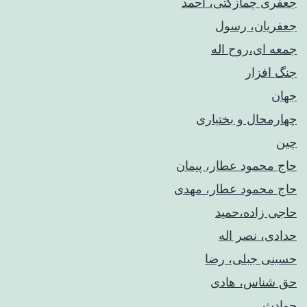
جعفری چمازکتی، احمد
جعفریان، رسول
جمعه ای،روح اله
جنگ افزار
جهان
چهارمحال و بختیاری
چین
حاج محمود عطار، پیمان
حاج محمود عطار، مهدی
حاجی زاده،حمید
حدادی، نصر اله
حسینی جبلی، رضا
حق شناس، هادی
حوادث