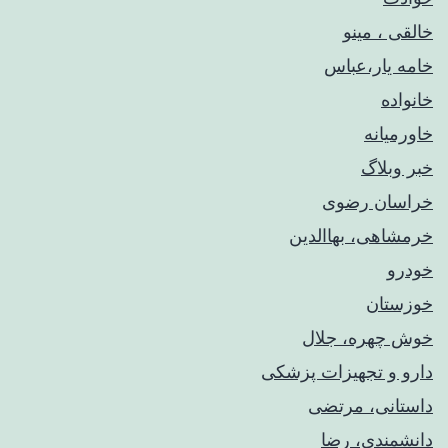
خالقی ، مینو
خامه یار،عباس
خانواده
خاورمیانه
خبر وبلاگ
خراسان رضوی
خرمشاهی، بهاالدین
خودرو
خوزستان
خوش چهره، جلال
دارو و تجهیزات پزشکی
داستانی، مرتضی
دانشمندی، رضا