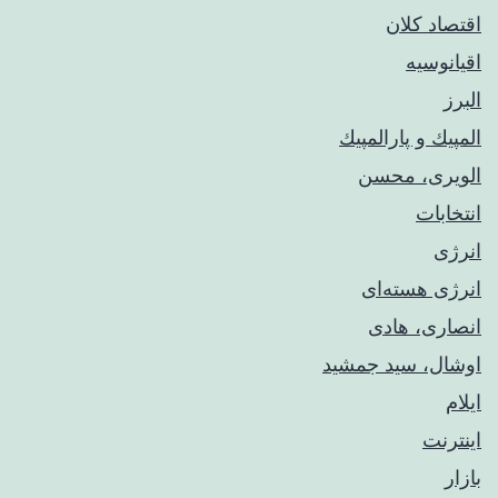
اقتصاد کلان
اقیانوسیه
البرز
المپيك و پارالمپيك
الویری، محسن
انتخابات
انرژی
انرژی هسته‌ای
انصاری، هادی
اوشال، سید جمشید
ایلام
اینترنت
بازار