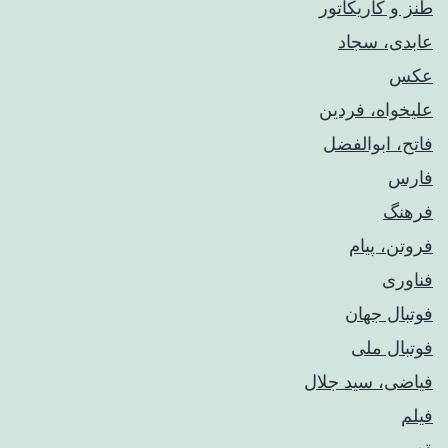
طنز و کاریکاتور
عابدی، سجاد
عکس
علیخواه، فردین
فاتح، ابوالفضل
فارس
فرهنگ
فروتن، پیام
فناوری
فوتبال جهان
فوتبال ملی
فیاضی، سید جلال
فیلم