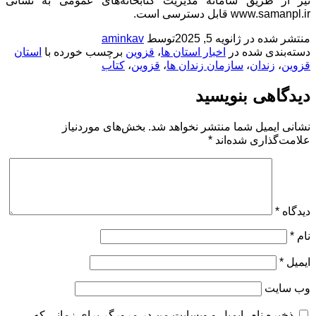
نیز از طریق سامانه مدیریت کتابخانه‌های عمومی به نشانی
www.samanpl.ir قابل دسترسی است.
منتشر شده در
ژانویه 5, 2025
توسط
aminkav
دسته‌بندی شده در
اخبار استان ها
،
قزوین
برچسب خورده با
استان
قزوین
،
زندان
،
سازمان زندان ها
،
قزوین
،
کتاب
دیدگاهی بنویسید
نشانی ایمیل شما منتشر نخواهد شد.
بخش‌های موردنیاز
علامت‌گذاری شده‌اند
*
دیدگاه
*
نام
*
ایمیل
*
وب‌ سایت
ذخیره نام، ایمیل و وبسایت من در مرورگر برای زمانی که