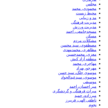
مجلس
محمودی، محمد
محیط زیست
مد و زیبایی
مدیریت فرهنگی
مدیریت ورزش
مسجدجامعی، احمد
مسکن
مشکلات مردم
مصطفوی، سید محسن
مظاهری، محمدمهدی
معزی، محمدحسین
منطقه آزاد کیش
مهاجری، محمد
مهرجو، بهراد
موسوی چلک، سید حسن
موسوی، سیدعبدالجواد
موسیقی
میر احسان، احمد
میراث فرهنگی و گردشگری
میرزاده، حمید
ناطقی الهی، فریبرز
نجوم