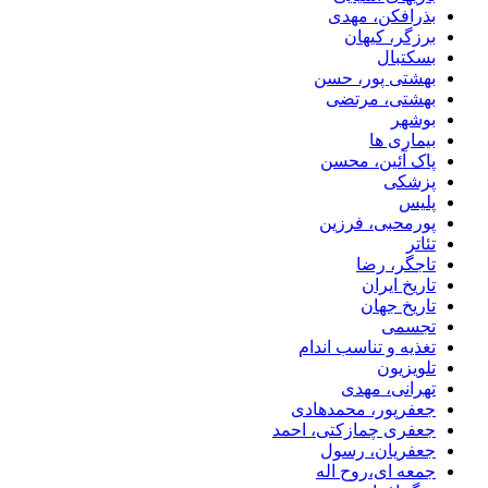
بذرافکن، مهدی
برزگر، کیهان
بسکتبال
بهشتی پور، حسن
بهشتی، مرتضی
بوشهر
بیماری ها
پاک آئین، محسن
پزشکی
پلیس
پورمحبی، فرزین
تئاتر
تاجگر، رضا
تاریخ ایران
تاریخ جهان
تجسمی
تغذیه و تناسب اندام
تلویزیون
تهرانی، مهدی
جعفرپور، محمدهادی
جعفری چمازکتی، احمد
جعفریان، رسول
جمعه ای،روح اله