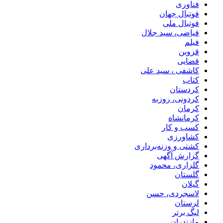
فناوری
فوتبال جهان
فوتبال ملی
فیاضی، سید جلال
فیلم
قزوین
قضایی
کاشفی ، سید علی
کتاب
کردستان
کردونی، روزبه
کرمان
کرمانشاه
کسب و کار
کشاورزی
کشتی و وزنه‌برداری
گزارش آگهی
گلزاری، محمود
گلستان
گیلان
لاسجردی، حسن
لرستان
لیگ برتر
مازندران