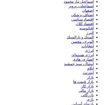
اسماعیل نیا، محمود
اسماعیلی، پرویز
اصفهان
اصناف پزشکی
اقتصاد سیاسی
اقتصاد کلان
اقیانوسیه
البرز
المپيك و پارالمپيك
الویری، محسن
انتخابات
انرژی
انرژی هسته‌ای
انصاری، هادی
اوشال، سید جمشید
ایلام
اینترنت
بازار
بازار قیمت ها
بازار کار
بازار مالی
بازرگانی
بازی
بازیهای آسیایی