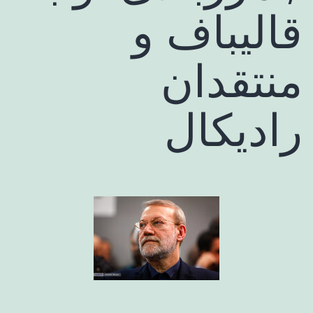
قالیباف و
منتقدان
رادیکال