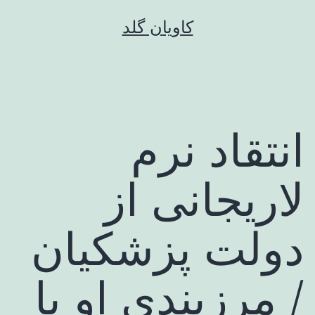
رش
کاویان گلد
ه
حتوا
انتقاد نرم
لاریجانی از
دولت پزشکیان
/ مرزبندی او با