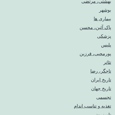
بهشتی، مرتضی
بوشهر
بیماری ها
پاک آئین، محسن
پزشکی
پلیس
پورمحبی، فرزین
تئاتر
تاجگر، رضا
تاریخ ایران
تاریخ جهان
تجسمی
تغذیه و تناسب اندام
تلویزیون