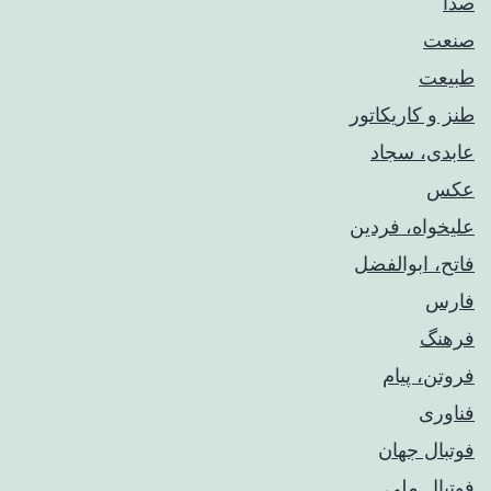
صدا
صنعت
طبیعت
طنز و کاریکاتور
عابدی، سجاد
عکس
علیخواه، فردین
فاتح، ابوالفضل
فارس
فرهنگ
فروتن، پیام
فناوری
فوتبال جهان
فوتبال ملی