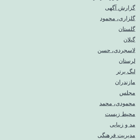
گزارش آگهی
گلزاری، محمود
گلستان
گیلان
لاسجردی، حسن
لرستان
لیگ برتر
مازندران
مجلس
محمودی، محمد
محیط زیست
مد و زیبایی
مدیریت فرهنگی