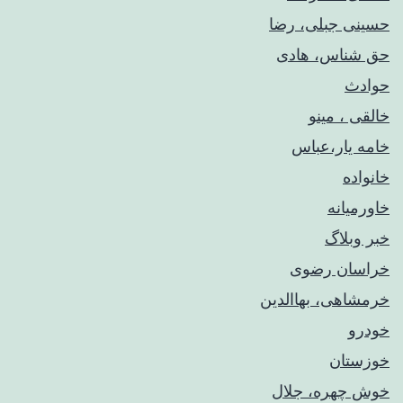
حسینی جبلی، رضا
حق شناس، هادی
حوادث
خالقی ، مینو
خامه یار،عباس
خانواده
خاورمیانه
خبر وبلاگ
خراسان رضوی
خرمشاهی، بهاالدین
خودرو
خوزستان
خوش چهره، جلال