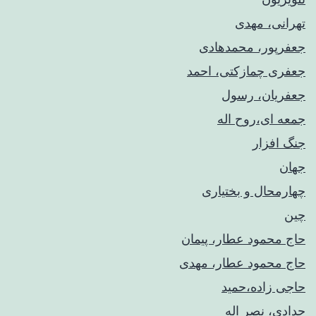
تهرانی، مهدی
جعفرپور، محمدهادی
جعفری چمازکتی، احمد
جعفریان، رسول
جمعه ای،روح اله
جنگ افزار
جهان
چهارمحال و بختیاری
چین
حاج محمود عطار، پیمان
حاج محمود عطار، مهدی
حاجی زاده،حمید
حدادی، نصر اله