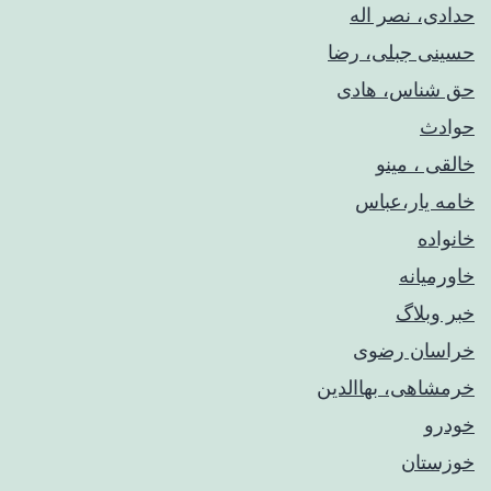
حدادی، نصر اله
حسینی جبلی، رضا
حق شناس، هادی
حوادث
خالقی ، مینو
خامه یار،عباس
خانواده
خاورمیانه
خبر وبلاگ
خراسان رضوی
خرمشاهی، بهاالدین
خودرو
خوزستان