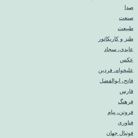
صدا
صنعت
طبیعت
طنز و کاریکاتور
عابدی، سجاد
عکس
علیخواه، فردین
فاتح، ابوالفضل
فارس
فرهنگ
فروتن، پیام
فناوری
فوتبال جهان