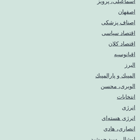
اسماعیلی، پرویز
اصفهان
اصناف پزشکی
اقتصاد سیاسی
اقتصاد کلان
اقیانوسیه
البرز
المپيك و پارالمپيك
الویری، محسن
انتخابات
انرژی
انرژی هسته‌ای
انصاری، هادی
اوشال، سید جمشید