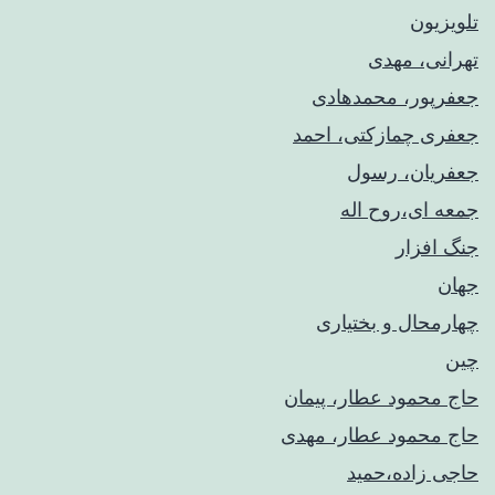
تلویزیون
تهرانی، مهدی
جعفرپور، محمدهادی
جعفری چمازکتی، احمد
جعفریان، رسول
جمعه ای،روح اله
جنگ افزار
جهان
چهارمحال و بختیاری
چین
حاج محمود عطار، پیمان
حاج محمود عطار، مهدی
حاجی زاده،حمید