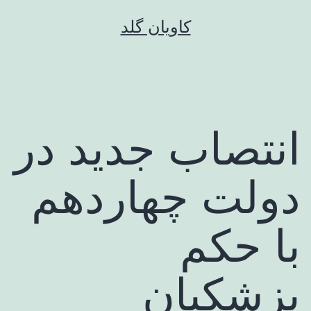
رش
کاویان گلد
ه
حتوا
انتصاب جدید در
دولت چهاردهم
با حکم
پزشکیان