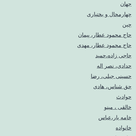
جهان
چهارمحال و بختیاری
چین
حاج محمود عطار، پیمان
حاج محمود عطار، مهدی
حاجی زاده،حمید
حدادی، نصر اله
حسینی جبلی، رضا
حق شناس، هادی
حوادث
خالقی ، مینو
خامه یار،عباس
خانواده