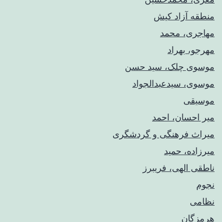
منطقه آزاد کیش
مهاجری، محمد
مهرجو، بهراد
موسوی چلک، سید حسن
موسوی، سیدعبدالجواد
موسیقی
میر احسان، احمد
میراث فرهنگی و گردشگری
میرزاده، حمید
ناطقی الهی، فریبرز
نجوم
نظامی
هرمزگان