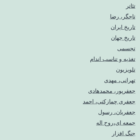
تئاتر
تاجگر، رضا
تاریخ ایران
تاریخ جهان
تجسمی
تغذیه و تناسب اندام
تلویزیون
تهرانی، مهدی
جعفرپور، محمدهادی
جعفری چمازکتی، احمد
جعفریان، رسول
جمعه ای،روح اله
جنگ افزار