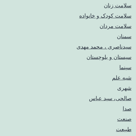
سلامت زنان
سلامت کودک‌ و خانواده
سلامت مردان
سمنان
سیدناصری ، محمد مهدی
سیستان و بلوچستان
سینما
شبه علم
شهری
صالحی، سید عباس
صدا
صنعت
طبیعت