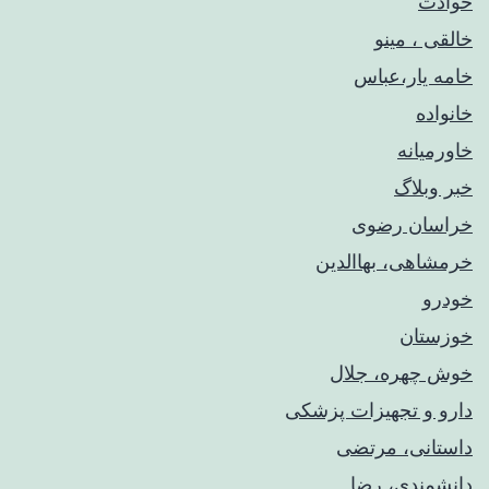
حوادث
خالقی ، مینو
خامه یار،عباس
خانواده
خاورمیانه
خبر وبلاگ
خراسان رضوی
خرمشاهی، بهاالدین
خودرو
خوزستان
خوش چهره، جلال
دارو و تجهیزات پزشکی
داستانی، مرتضی
دانشمندی، رضا