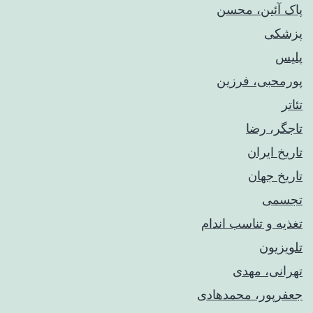
پاک آئین، محسن
پزشکی
پلیس
پورمحبی، فرزین
تئاتر
تاجگر، رضا
تاریخ ایران
تاریخ جهان
تجسمی
تغذیه و تناسب اندام
تلویزیون
تهرانی، مهدی
جعفرپور، محمدهادی