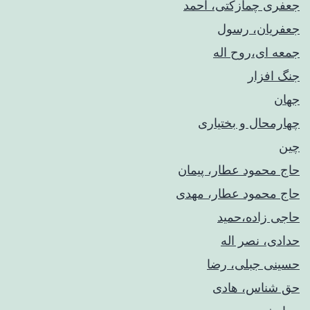
جعفری چمازکتی، احمد
جعفریان، رسول
جمعه ای،روح اله
جنگ افزار
جهان
چهارمحال و بختیاری
چین
حاج محمود عطار، پیمان
حاج محمود عطار، مهدی
حاجی زاده،حمید
حدادی، نصر اله
حسینی جبلی، رضا
حق شناس، هادی