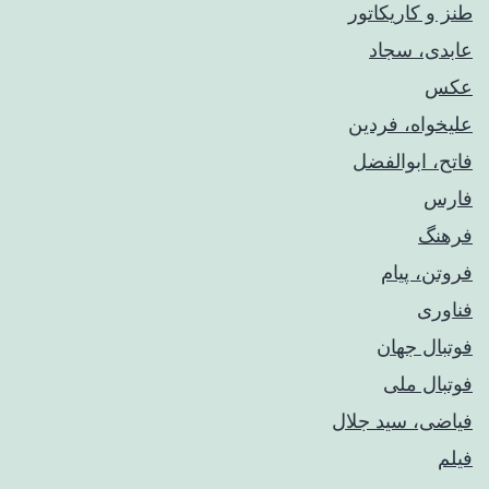
طنز و کاریکاتور
عابدی، سجاد
عکس
علیخواه، فردین
فاتح، ابوالفضل
فارس
فرهنگ
فروتن، پیام
فناوری
فوتبال جهان
فوتبال ملی
فیاضی، سید جلال
فیلم