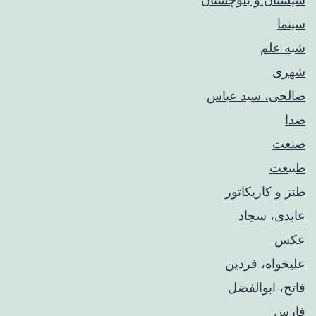
سینما
شبه علم
شهری
صالحی، سید عباس
صدا
صنعت
طبیعت
طنز و کاریکاتور
عابدی، سجاد
عکس
علیخواه، فردین
فاتح، ابوالفضل
فارس