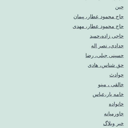
چین
حاج محمود عطار، پیمان
حاج محمود عطار، مهدی
حاجی زاده،حمید
حدادی، نصر اله
حسینی جبلی، رضا
حق شناس، هادی
حوادث
خالقی ، مینو
خامه یار،عباس
خانواده
خاورمیانه
خبر وبلاگ