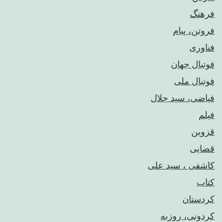
فرهنگ
فروتن، پیام
فناوری
فوتبال جهان
فوتبال ملی
فیاضی، سید جلال
فیلم
قزوین
قضایی
کاشفی ، سید علی
کتاب
کردستان
کردونی، روزبه