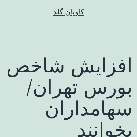
رش
کاویان گلد
ه
حتوا
افزایش شاخص
بورس تهران/
سهامداران
بخوانند