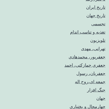
تاریخ ایران
تاریخ جهان
تجسمی
تغذیه و تناسب اندام
تلویزیون
تهرانی، مهدی
جعفرپور، محمدهادی
جعفری چمازکتی، احمد
جعفریان، رسول
جمعه ای،روح اله
جنگ افزار
جهان
چهارمحال و بختیاری