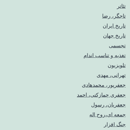
تئاتر
تاجگر، رضا
تاریخ ایران
تاریخ جهان
تجسمی
تغذیه و تناسب اندام
تلویزیون
تهرانی، مهدی
جعفرپور، محمدهادی
جعفری چمازکتی، احمد
جعفریان، رسول
جمعه ای،روح اله
جنگ افزار