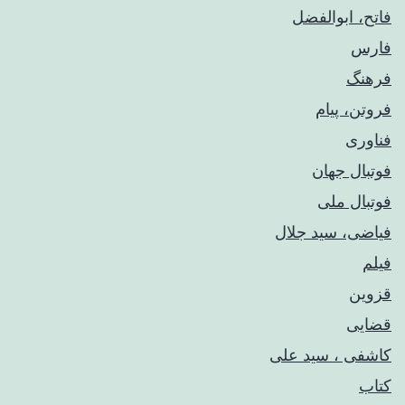
فاتح، ابوالفضل
فارس
فرهنگ
فروتن، پیام
فناوری
فوتبال جهان
فوتبال ملی
فیاضی، سید جلال
فیلم
قزوین
قضایی
کاشفی ، سید علی
کتاب