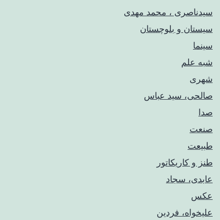
سیدناصری ، محمد مهدی
سیستان و بلوچستان
سینما
شبه علم
شهری
صالحی، سید عباس
صدا
صنعت
طبیعت
طنز و کاریکاتور
عابدی، سجاد
عکس
علیخواه، فردین