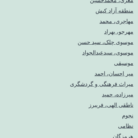
معزی، محمدحسین
منطقه آزاد کیش
مهاجری، محمد
مهرجو، بهراد
موسوی چلک، سید حسن
موسوی، سیدعبدالجواد
موسیقی
میر احسان، احمد
میراث فرهنگی و گردشگری
میرزاده، حمید
ناطقی الهی، فریبرز
نجوم
نظامی
هرمزگان