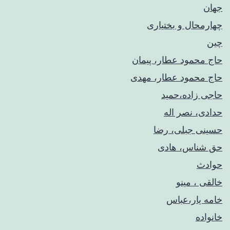
جهان
چهارمحال و بختیاری
چین
حاج محمود عطار، پیمان
حاج محمود عطار، مهدی
حاجی زاده،حمید
حدادی، نصر اله
حسینی جبلی، رضا
حق شناس، هادی
حوادث
خالقی ، مینو
خامه یار،عباس
خانواده