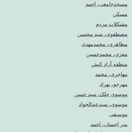
مسجدجامعی، احمد
مسکن
مشکلات مردم
مصطفوی، سید محسن
مظاهری، محمدمهدی
معزی، محمدحسین
منطقه آزاد کیش
مهاجری، محمد
مهرجو، بهراد
موسوی چلک، سید حسن
موسوی، سیدعبدالجواد
موسیقی
میر احسان، احمد