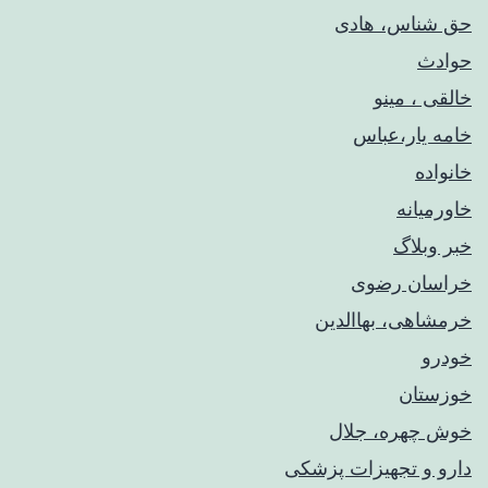
حق شناس، هادی
حوادث
خالقی ، مینو
خامه یار،عباس
خانواده
خاورمیانه
خبر وبلاگ
خراسان رضوی
خرمشاهی، بهاالدین
خودرو
خوزستان
خوش چهره، جلال
دارو و تجهیزات پزشکی