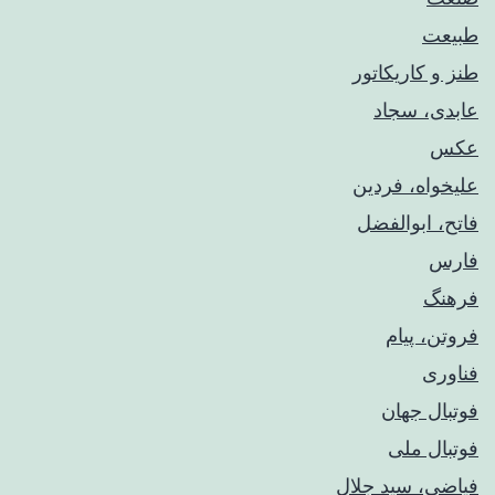
طبیعت
طنز و کاریکاتور
عابدی، سجاد
عکس
علیخواه، فردین
فاتح، ابوالفضل
فارس
فرهنگ
فروتن، پیام
فناوری
فوتبال جهان
فوتبال ملی
فیاضی، سید جلال