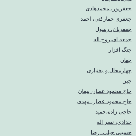
جعفرپور، محمدهادی
جعفری چمازکتی، احمد
جعفریان، رسول
جمعه ای،روح اله
جنگ افزار
جهان
چهارمحال و بختیاری
چین
حاج محمود عطار، پیمان
حاج محمود عطار، مهدی
حاجی زاده،حمید
حدادی، نصر اله
حسینی جبلی، رضا