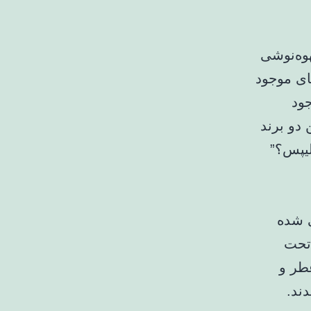
هوه‌نوشی
های موجود
جود
 دو برند
لیپس؟”
 شده
تحت
عطر و
ند.