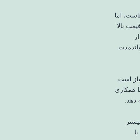
است، اما
یمت بالا
ز
بلندمدت
ساز است
با همکاری
یشتر
ا