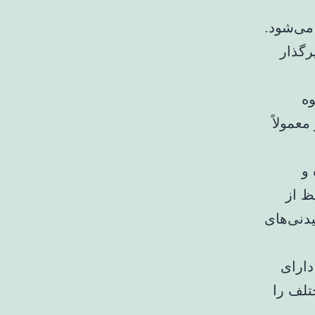
می‌شود.
رگذار
وه
عمولاً
 و
ظ از
یدنی‌های
دارای
تلف را