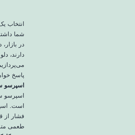
انتخاب یک
شما داشته 
در بازار، 
دارند، دلو
می‌پردازی
پاسخ خواهی
اسپرسو س
اسپرسو س
است. اسپر
فشار از ق
طعمی متما