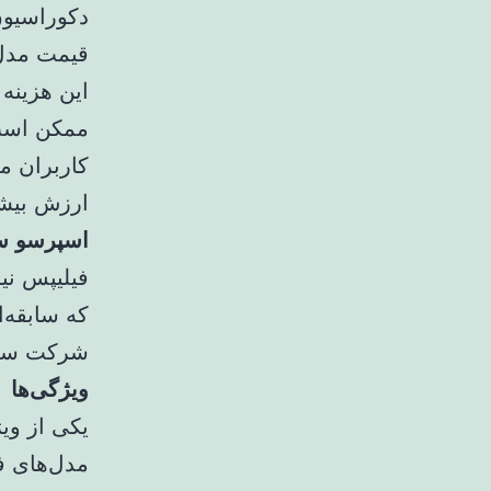
دکوراسیون
قیمت مدل‌
این هزینه 
ممکن است 
کاربران م
ارزش بیشت
اسپرسو سا
فیلیپس نی
که سابقه‌ا
شرکت سایکو (Saeco) توانسته است محصولات 
ویژگی‌ها
یکی از وی
مدل‌های ف