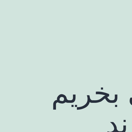
بخریم
ند