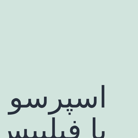
رش
ه
حتوا
اسپرسو س
یا فیلیپس