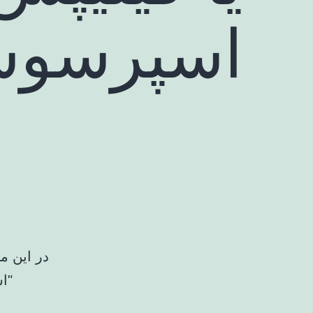
اسپرسوس
در این م
"ا