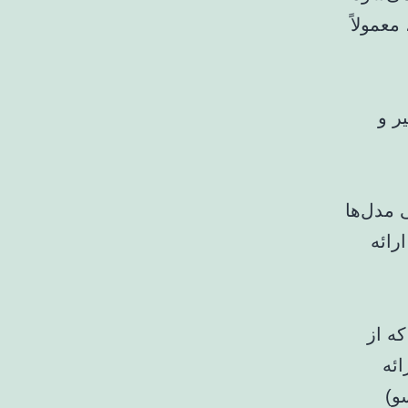
معمولاً
ر و
 مدل‌ها
رائه
ه از
ائه
و)