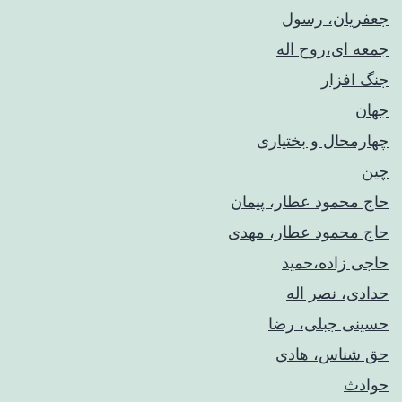
جعفریان، رسول
جمعه ای،روح اله
جنگ افزار
جهان
چهارمحال و بختیاری
چین
حاج محمود عطار، پیمان
حاج محمود عطار، مهدی
حاجی زاده،حمید
حدادی، نصر اله
حسینی جبلی، رضا
حق شناس، هادی
حوادث