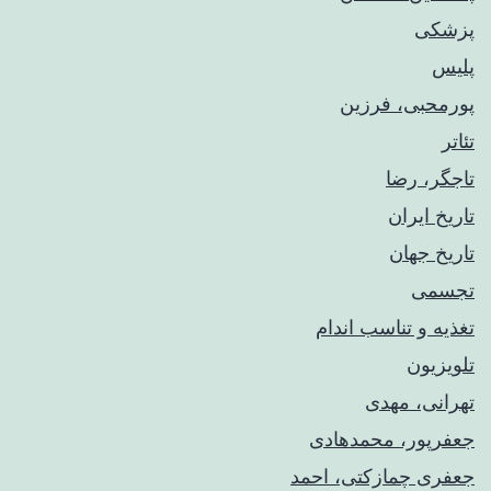
پزشکی
پلیس
پورمحبی، فرزین
تئاتر
تاجگر، رضا
تاریخ ایران
تاریخ جهان
تجسمی
تغذیه و تناسب اندام
تلویزیون
تهرانی، مهدی
جعفرپور، محمدهادی
جعفری چمازکتی، احمد