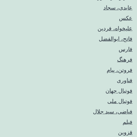
عابدی، سجاد
عکس
علیخواه، فردین
فاتح، ابوالفضل
فارس
فرهنگ
فروتن، پیام
فناوری
فوتبال جهان
فوتبال ملی
فیاضی، سید جلال
فیلم
قزوین