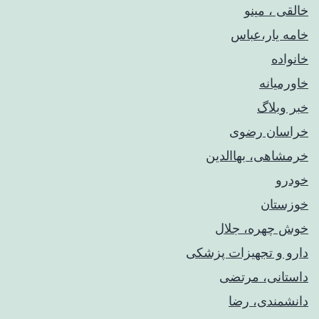
خالقی ، مینو
خامه یار،عباس
خانواده
خاورمیانه
خبر وبلاگ
خراسان رضوی
خرمشاهی، بهاالدین
خودرو
خوزستان
خوش چهره، جلال
دارو و تجهیزات پزشکی
داستانی، مرتضی
دانشمندی، رضا