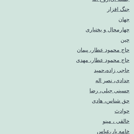
جنگ افزار
جهان
چهارمحال و بختیاری
چین
حاج محمود عطار، پیمان
حاج محمود عطار، مهدی
حاجی زاده،حمید
حدادی، نصر اله
حسینی جبلی، رضا
حق شناس، هادی
حوادث
خالقی ، مینو
خامه یار،عباس