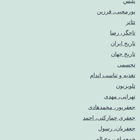
پلیس
پورمحبی، فرزین
تئاتر
تاجگر، رضا
تاریخ ایران
تاریخ جهان
تجسمی
تغذیه و تناسب اندام
تلویزیون
تهرانی، مهدی
جعفرپور، محمدهادی
جعفری چمازکتی، احمد
جعفریان، رسول
جمعه ای،روح اله