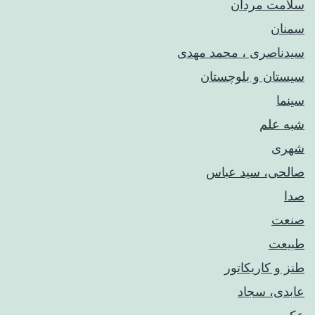
سلامت مردان
سمنان
سیدناصری ، محمد مهدی
سیستان و بلوچستان
سینما
شبه علم
شهری
صالحی، سید عباس
صدا
صنعت
طبیعت
طنز و کاریکاتور
عابدی، سجاد