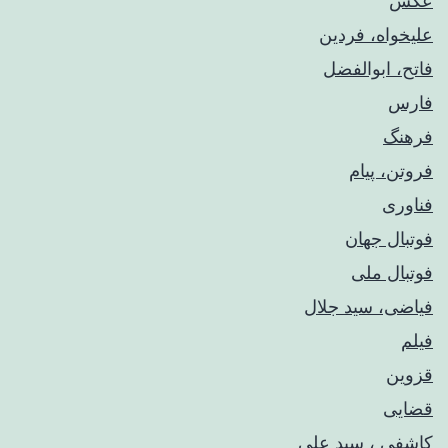
عکس
علیخواه، فردین
فاتح، ابوالفضل
فارس
فرهنگ
فروتن، پیام
فناوری
فوتبال جهان
فوتبال ملی
فیاضی، سید جلال
فیلم
قزوین
قضایی
کاشفی ، سید علی