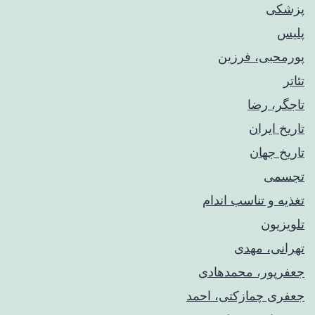
پزشکی
پلیس
پورمحبی، فرزین
تئاتر
تاجگر، رضا
تاریخ ایران
تاریخ جهان
تجسمی
تغذیه و تناسب اندام
تلویزیون
تهرانی، مهدی
جعفرپور، محمدهادی
جعفری چمازکتی، احمد