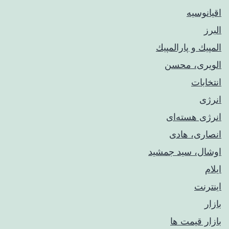
اقیانوسیه
البرز
المپيك و پارالمپيك
الویری، محسن
انتخابات
انرژی
انرژی هسته‌ای
انصاری، هادی
اوشال، سید جمشید
ایلام
اینترنت
بازار
بازار قیمت ها