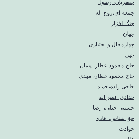
جعفریان، رسول
جمعه ای،روح اله
جنگ افزار
جهان
چهارمحال و بختیاری
چین
حاج محمود عطار، پیمان
حاج محمود عطار، مهدی
حاجی زاده،حمید
حدادی، نصر اله
حسینی جبلی، رضا
حق شناس، هادی
حوادث