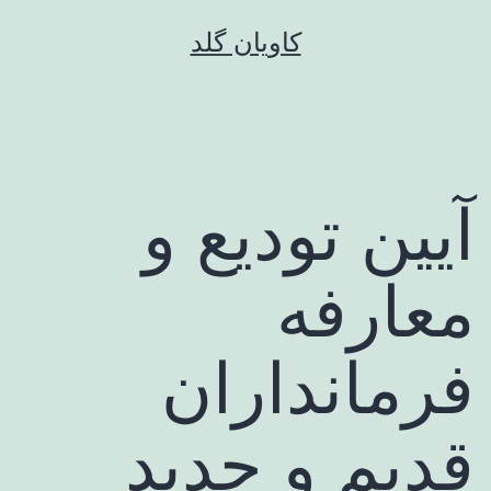
رش
کاویان گلد
ه
حتوا
آیین تودیع و
معارفه
فرمانداران
قدیم و جدید