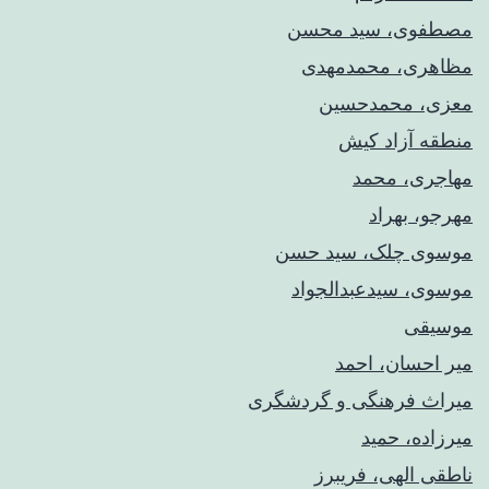
مصطفوی، سید محسن
مظاهری، محمدمهدی
معزی، محمدحسین
منطقه آزاد کیش
مهاجری، محمد
مهرجو، بهراد
موسوی چلک، سید حسن
موسوی، سیدعبدالجواد
موسیقی
میر احسان، احمد
میراث فرهنگی و گردشگری
میرزاده، حمید
ناطقی الهی، فریبرز