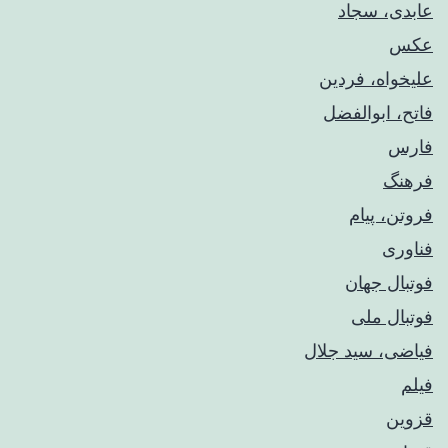
عابدی، سجاد
عکس
علیخواه، فردین
فاتح، ابوالفضل
فارس
فرهنگ
فروتن، پیام
فناوری
فوتبال جهان
فوتبال ملی
فیاضی، سید جلال
فیلم
قزوین