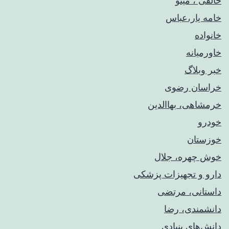
خالقی ، مینو
خامه یار،عباس
خانواده
خاورمیانه
خبر وبلاگ
خراسان رضوی
خرمشاهی، بهاالدین
خودرو
خوزستان
خوش چهره، جلال
دارو و تجهیزات پزشکی
داستانی، مرتضی
دانشمندی، رضا
دانش‌های بنیادی