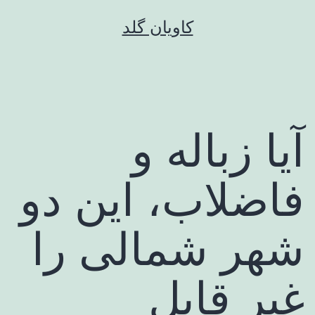
رش
کاویان گلد
ه
حتوا
آیا زباله و
فاضلاب، این دو
شهر شمالی را
غیر قابل