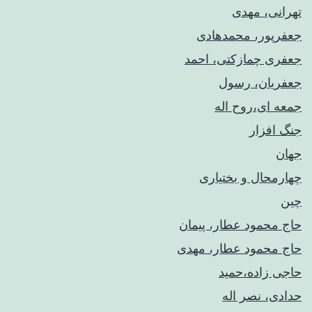
تهرانی، مهدی
جعفرپور، محمدهادی
جعفری چمازکتی، احمد
جعفریان، رسول
جمعه ای،روح اله
جنگ افزار
جهان
چهارمحال و بختیاری
چین
حاج محمود عطار، پیمان
حاج محمود عطار، مهدی
حاجی زاده،حمید
حدادی، نصر اله