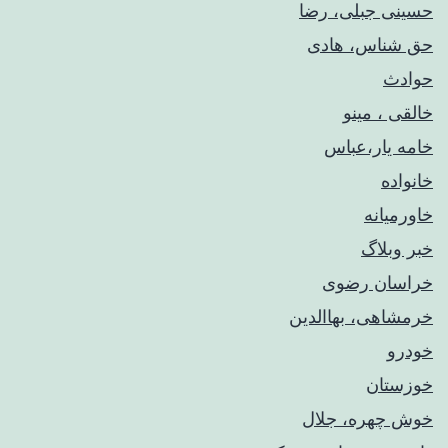
حسینی جبلی، رضا
حق شناس، هادی
حوادث
خالقی ، مینو
خامه یار،عباس
خانواده
خاورمیانه
خبر وبلاگ
خراسان رضوی
خرمشاهی، بهاالدین
خودرو
خوزستان
خوش چهره، جلال