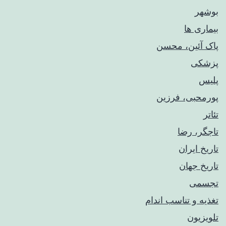
بوشهر
بیماری ها
پاک آئین، محسن
پزشکی
پلیس
پورمحبی، فرزین
تئاتر
تاجگر، رضا
تاریخ ایران
تاریخ جهان
تجسمی
تغذیه و تناسب اندام
تلویزیون