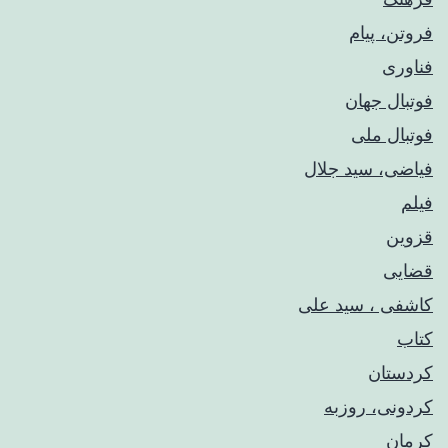
فروتن، پیام
فناوری
فوتبال جهان
فوتبال ملی
فیاضی، سید جلال
فیلم
قزوین
قضایی
کاشفی ، سید علی
کتاب
کردستان
کردونی، روزبه
کرمان