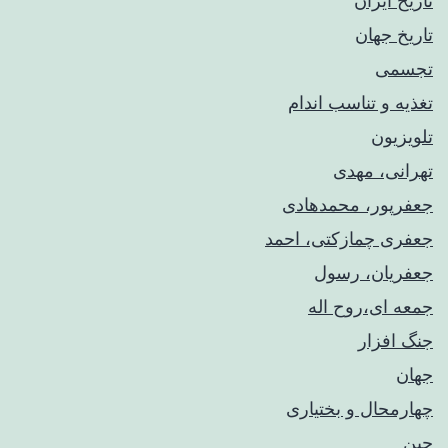
تاریخ ایران
تاریخ جهان
تجسمی
تغذیه و تناسب اندام
تلویزیون
تهرانی، مهدی
جعفرپور، محمدهادی
جعفری چمازکتی، احمد
جعفریان، رسول
جمعه ای،روح اله
جنگ افزار
جهان
چهارمحال و بختیاری
چین