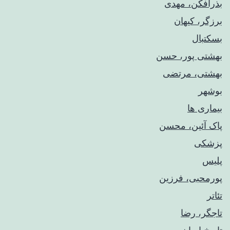
بذرافکن، مهدی
برزگر، کیهان
بسکتبال
بهشتی پور، حسن
بهشتی، مرتضی
بوشهر
بیماری ها
پاک آئین، محسن
پزشکی
پلیس
پورمحبی، فرزین
تئاتر
تاجگر، رضا