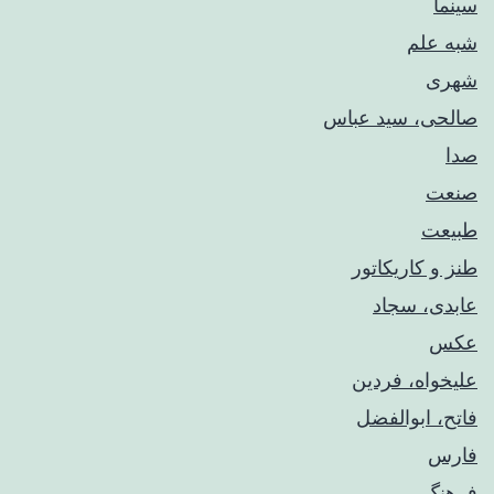
سینما
شبه علم
شهری
صالحی، سید عباس
صدا
صنعت
طبیعت
طنز و کاریکاتور
عابدی، سجاد
عکس
علیخواه، فردین
فاتح، ابوالفضل
فارس
فرهنگ