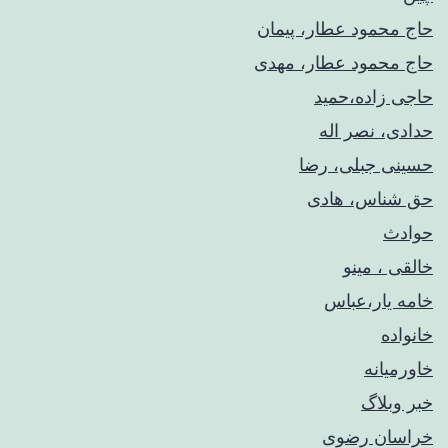
حاج محمود عطار، پیمان
حاج محمود عطار، مهدی
حاجی زاده،حمید
حدادی، نصر اله
حسینی جبلی، رضا
حق شناس، هادی
حوادث
خالقی ، مینو
خامه یار،عباس
خانواده
خاورمیانه
خبر وبلاگ
خراسان رضوی