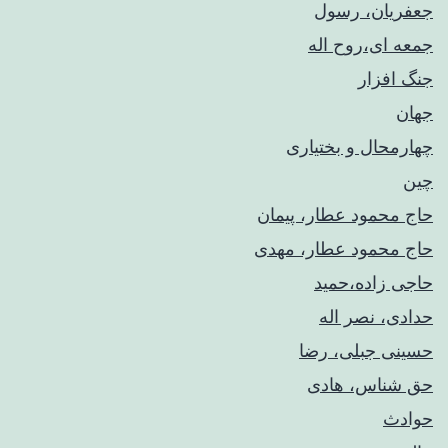
جعفریان، رسول
جمعه ای،روح اله
جنگ افزار
جهان
چهارمحال و بختیاری
چین
حاج محمود عطار، پیمان
حاج محمود عطار، مهدی
حاجی زاده،حمید
حدادی، نصر اله
حسینی جبلی، رضا
حق شناس، هادی
حوادث