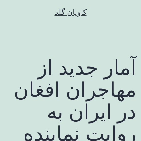
رش
کاویان گلد
ه
حتوا
آمار جدید از
مهاجران افغان
در ایران به
روایت نماینده