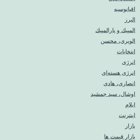
اقیانوسیه
البرز
المپيك و پارالمپيك
الویری، محسن
انتخابات
انرژی
انرژی هسته‌ای
انصاری، هادی
اوشال، سید جمشید
ایلام
اینترنت
بازار
بازار قیمت ها