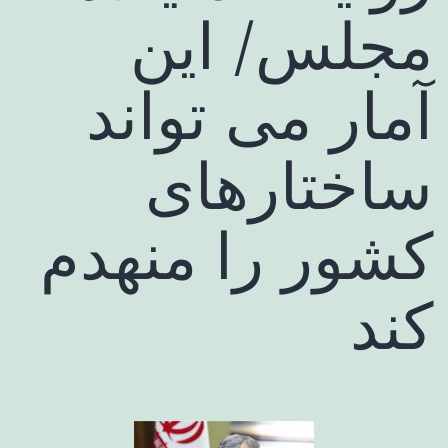
مجلس/ این
آمار می تواند
ساختارهای
کشور را منهدم
کند