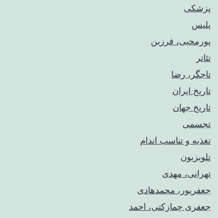
پزشکی
پلیس
پورمحبی، فرزین
تئاتر
تاجگر، رضا
تاریخ ایران
تاریخ جهان
تجسمی
تغذیه و تناسب اندام
تلویزیون
تهرانی، مهدی
جعفرپور، محمدهادی
جعفری چمازکتی، احمد