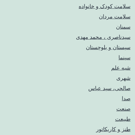
سلامت کودک‌ و خانواده
سلامت مردان
سمنان
سیدناصری ، محمد مهدی
سیستان و بلوچستان
سینما
شبه علم
شهری
صالحی، سید عباس
صدا
صنعت
طبیعت
طنز و کاریکاتور