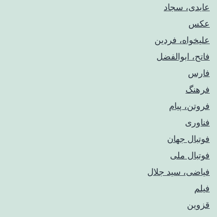
عابدی، سجاد
عکس
علیخواه، فردین
فاتح، ابوالفضل
فارس
فرهنگ
فروتن، پیام
فناوری
فوتبال جهان
فوتبال ملی
فیاضی، سید جلال
فیلم
قزوین