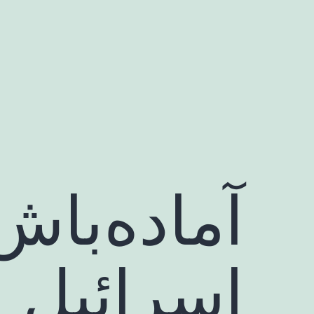
رش
ه
حتوا
آماده‌با
اسرائیل د