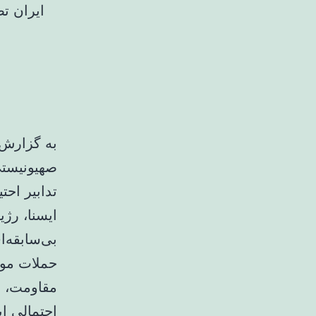
ایران ت
به گزارش 
صهیونیستی 
تدابیر اح
ایسنا، رژ
بی‌سابقه‌
حملات مو
مقاومت، ت
احتمالی ا