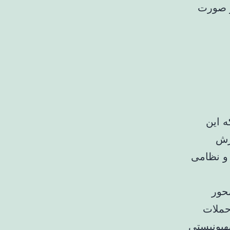
و صورت
ه این
رش
 و نظامی
حور
حملات
هیونیستی