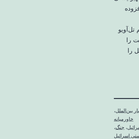
فزوده
تل‌آویو
ت را
 را
ار بین‌الملل
،
خاورمیانه
رائیل
،
جنگ
،
تی اسرائیل