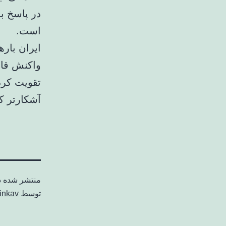
در پاسخ به
است.
ایران باره
واکنش قاط
تقویت کرد
آشکارتر ک
منتشر شده 
توسط
inkav