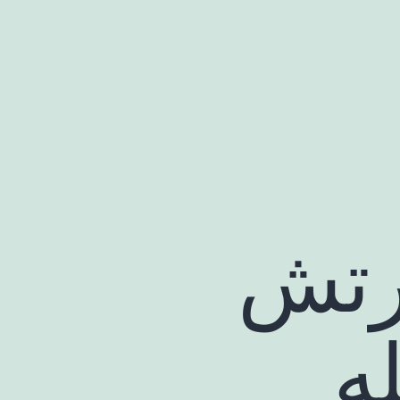
ارتش
ه