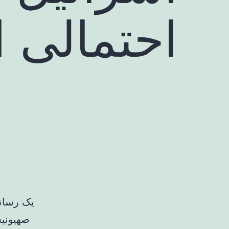
احتمالی ا
یک رسان
صهیونیس