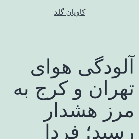
رش
کاویان گلد
ه
حتوا
آلودگی هوای
تهران و کرج به
مرز هشدار
رسید؛ فردا