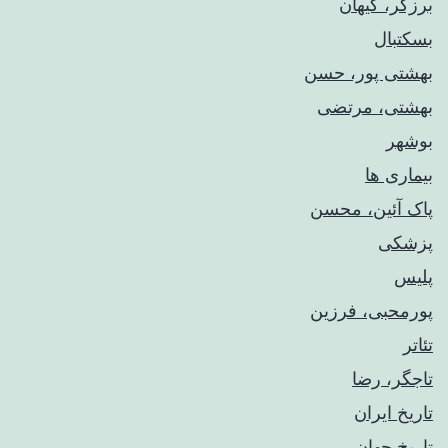
برزگر، کیهان
بسکتبال
بهشتی پور، حسن
بهشتی، مرتضی
بوشهر
بیماری ها
پاک آئین، محسن
پزشکی
پلیس
پورمحبی، فرزین
تئاتر
تاجگر، رضا
تاریخ ایران
تاریخ جهان