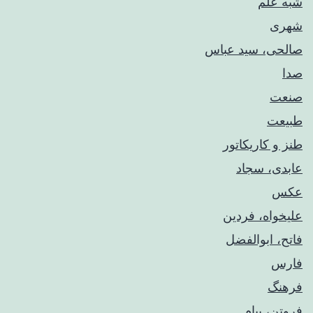
شبه علم
شهری
صالحی، سید عباس
صدا
صنعت
طبیعت
طنز و کاریکاتور
عابدی، سجاد
عکس
علیخواه، فردین
فاتح، ابوالفضل
فارس
فرهنگ
فروتن، پیام