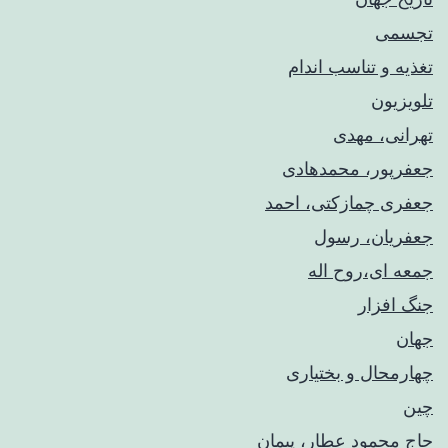
تجسمی
تغذیه و تناسب اندام
تلویزیون
تهرانی، مهدی
جعفرپور، محمدهادی
جعفری چمازکتی، احمد
جعفریان، رسول
جمعه ای،روح اله
جنگ افزار
جهان
چهارمحال و بختیاری
چین
حاج محمود عطار، پیمان