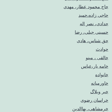
حاج محمود عطار، مهدی
حاجی زاده،حمید
حدادی، نصر اله
حسینی جبلی، رضا
حق شناس، هادی
حوادث
خالقی ، مینو
خامه یار،عباس
خانواده
خاورمیانه
خبر وبلاگ
خراسان رضوی
خرمشاهی، بهاالدین