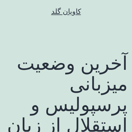
رش
کاویان گلد
ه
حتوا
آخرین وضعیت
میزبانی
پرسپولیس و
استقلال از زبان