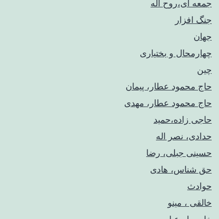
جمعه ای،روح اله
جنگ افزار
جهان
چهارمحال و بختیاری
چین
حاج محمود عطار، پیمان
حاج محمود عطار، مهدی
حاجی زاده،حمید
حدادی، نصر اله
حسینی جبلی، رضا
حق شناس، هادی
حوادث
خالقی ، مینو