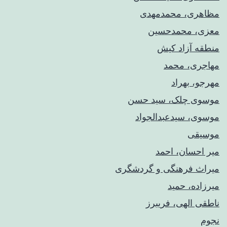
مظاهری، محمدمهدی
معزی، محمدحسین
منطقه آزاد کیش
مهاجری، محمد
مهرجو، بهراد
موسوی چلک، سید حسن
موسوی، سیدعبدالجواد
موسیقی
میر احسان، احمد
میراث فرهنگی و گردشگری
میرزاده، حمید
ناطقی الهی، فریبرز
نجوم