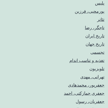
پلیس
پورمحبی، فرزین
تئاتر
تاجگر، رضا
تاریخ ایران
تاریخ جهان
تجسمی
تغذیه و تناسب اندام
تلویزیون
تهرانی، مهدی
جعفرپور، محمدهادی
جعفری چمازکتی، احمد
جعفریان، رسول