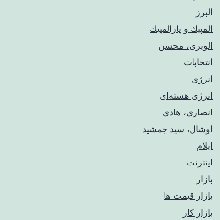
البرز
المپيك و پارالمپيك
الویری، محسن
انتخابات
انرژی
انرژی هسته‌ای
انصاری، هادی
اوشال، سید جمشید
ایلام
اینترنت
بازار
بازار قیمت ها
بازار کار