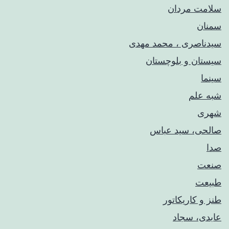
سلامت مردان
سمنان
سیدناصری ، محمد مهدی
سیستان و بلوچستان
سینما
شبه علم
شهری
صالحی، سید عباس
صدا
صنعت
طبیعت
طنز و کاریکاتور
عابدی، سجاد