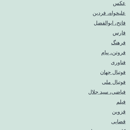
عکس
علیخواه، فردین
فاتح، ابوالفضل
فارس
فرهنگ
فروتن، پیام
فناوری
فوتبال جهان
فوتبال ملی
فیاضی، سید جلال
فیلم
قزوین
قضایی