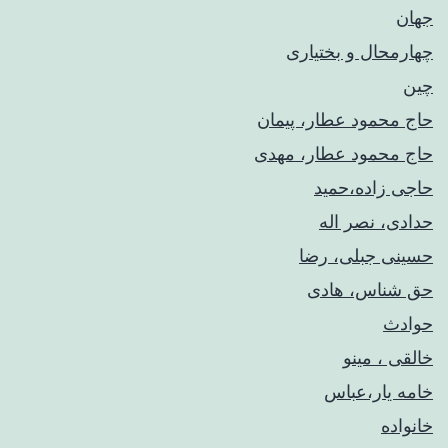
جهان
چهارمحال و بختیاری
چین
حاج محمود عطار، پیمان
حاج محمود عطار، مهدی
حاجی زاده،حمید
حدادی، نصر اله
حسینی جبلی، رضا
حق شناس، هادی
حوادث
خالقی ، مینو
خامه یار،عباس
خانواده