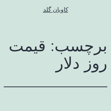
رش
کاویان گلد
ه
حتوا
برچسب:
قیمت
روز دلار