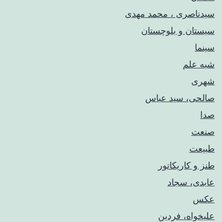
سیدناصری ، محمد مهدی
سیستان و بلوچستان
سینما
شبه علم
شهری
صالحی، سید عباس
صدا
صنعت
طبیعت
طنز و کاریکاتور
عابدی، سجاد
عکس
علیخواه، فردین