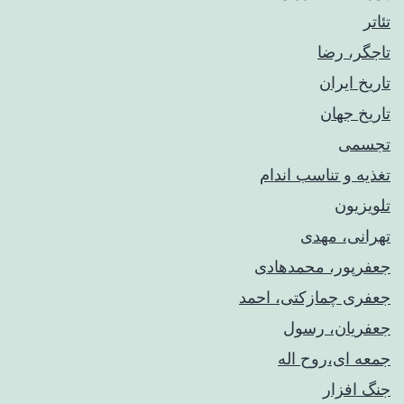
تئاتر
تاجگر، رضا
تاریخ ایران
تاریخ جهان
تجسمی
تغذیه و تناسب اندام
تلویزیون
تهرانی، مهدی
جعفرپور، محمدهادی
جعفری چمازکتی، احمد
جعفریان، رسول
جمعه ای،روح اله
جنگ افزار