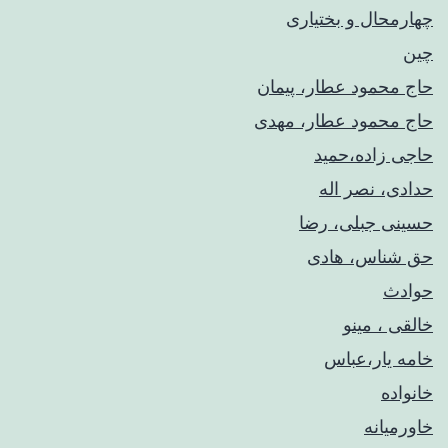
چهارمحال و بختیاری
چین
حاج محمود عطار، پیمان
حاج محمود عطار، مهدی
حاجی زاده،حمید
حدادی، نصر اله
حسینی جبلی، رضا
حق شناس، هادی
حوادث
خالقی ، مینو
خامه یار،عباس
خانواده
خاورمیانه