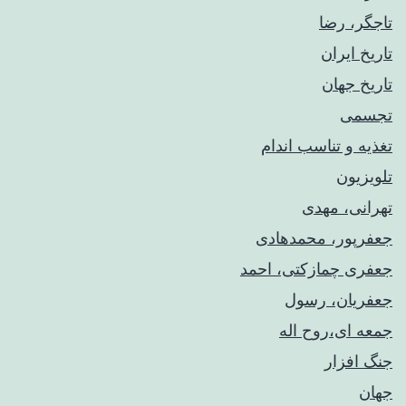
تاجگر، رضا
تاریخ ایران
تاریخ جهان
تجسمی
تغذیه و تناسب اندام
تلویزیون
تهرانی، مهدی
جعفرپور، محمدهادی
جعفری چمازکتی، احمد
جعفریان، رسول
جمعه ای،روح اله
جنگ افزار
جهان