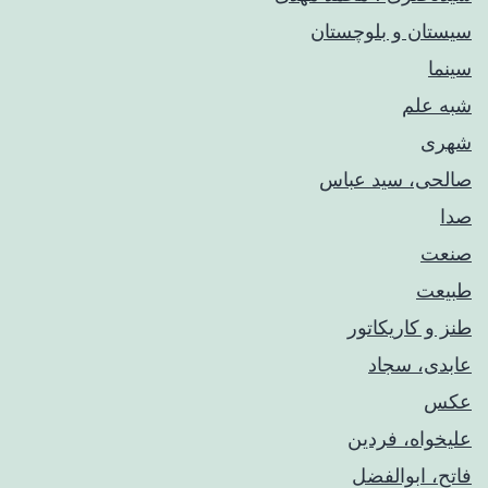
سیستان و بلوچستان
سینما
شبه علم
شهری
صالحی، سید عباس
صدا
صنعت
طبیعت
طنز و کاریکاتور
عابدی، سجاد
عکس
علیخواه، فردین
فاتح، ابوالفضل