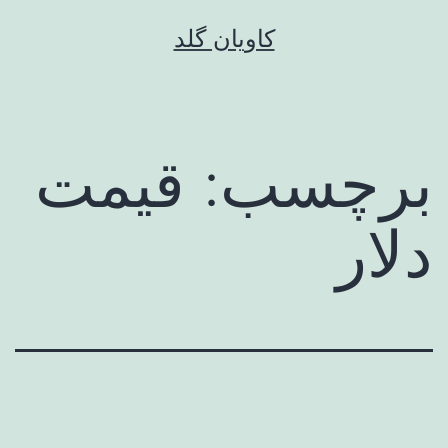
رش
کاویان گلد
ه
حتوا
برچسب:
قیمت
دلار