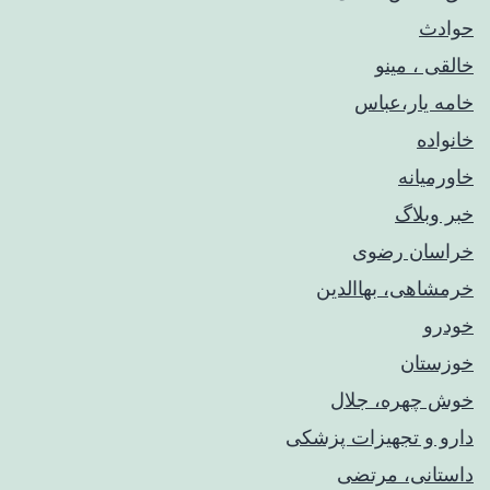
حوادث
خالقی ، مینو
خامه یار،عباس
خانواده
خاورمیانه
خبر وبلاگ
خراسان رضوی
خرمشاهی، بهاالدین
خودرو
خوزستان
خوش چهره، جلال
دارو و تجهیزات پزشکی
داستانی، مرتضی