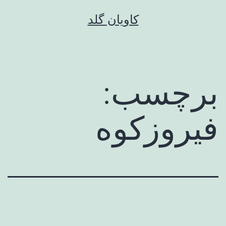
رش
کاویان گلد
ه
حتوا
برچسب:
فیروزکوه