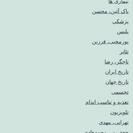
بیماری ها
پاک آئین، محسن
پزشکی
پلیس
پورمحبی، فرزین
تئاتر
تاجگر، رضا
تاریخ ایران
تاریخ جهان
تجسمی
تغذیه و تناسب اندام
تلویزیون
تهرانی، مهدی
جعفرپور، محمدهادی