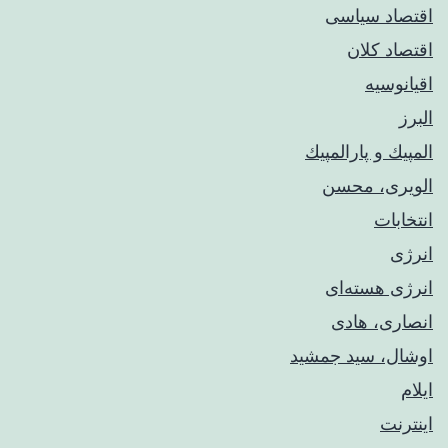
اقتصاد سیاسی
اقتصاد کلان
اقیانوسیه
البرز
المپيك و پارالمپيك
الویری، محسن
انتخابات
انرژی
انرژی هسته‌ای
انصاری، هادی
اوشال، سید جمشید
ایلام
اینترنت