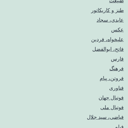
طبیعت
طنز و کاریکاتور
عابدی، سجاد
عکس
علیخواه، فردین
فاتح، ابوالفضل
فارس
فرهنگ
فروتن، پیام
فناوری
فوتبال جهان
فوتبال ملی
فیاضی، سید جلال
فیلم