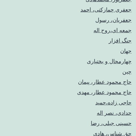
جعفری چمازکتی، احمد
جعفریان، رسول
جمعه ای،روح اله
جنگ افزار
جهان
چهارمحال و بختیاری
چین
حاج محمود عطار، پیمان
حاج محمود عطار، مهدی
حاجی زاده،حمید
حدادی، نصر اله
حسینی جبلی، رضا
حق شناس، هادی