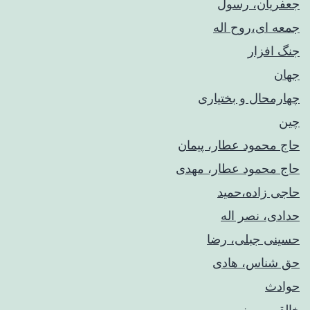
جعفریان، رسول
جمعه ای،روح اله
جنگ افزار
جهان
چهارمحال و بختیاری
چین
حاج محمود عطار، پیمان
حاج محمود عطار، مهدی
حاجی زاده،حمید
حدادی، نصر اله
حسینی جبلی، رضا
حق شناس، هادی
حوادث
خالقی ، مینو