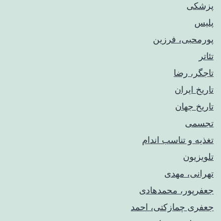
پزشکی
پلیس
پورمحبی، فرزین
تئاتر
تاجگر، رضا
تاریخ ایران
تاریخ جهان
تجسمی
تغذیه و تناسب اندام
تلویزیون
تهرانی، مهدی
جعفرپور، محمدهادی
جعفری چمازکتی، احمد