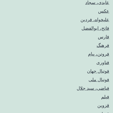
عابدی، سجاد
عکس
علیخواه، فردین
فاتح، ابوالفضل
فارس
فرهنگ
فروتن، پیام
فناوری
فوتبال جهان
فوتبال ملی
فیاضی، سید جلال
فیلم
قزوین