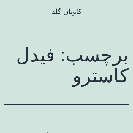
رش
کاویان گلد
ه
حتوا
برچسب:
فیدل
کاسترو