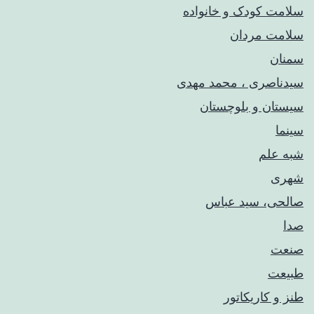
سلامت کودک‌ و خانواده
سلامت مردان
سمنان
سیدناصری ، محمد مهدی
سیستان و بلوچستان
سینما
شبه علم
شهری
صالحی، سید عباس
صدا
صنعت
طبیعت
طنز و کاریکاتور