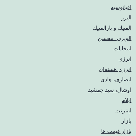
اقیانوسیه
البرز
المپيك و پارالمپيك
الویری، محسن
انتخابات
انرژی
انرژی هسته‌ای
انصاری، هادی
اوشال، سید جمشید
ایلام
اینترنت
بازار
بازار قیمت ها